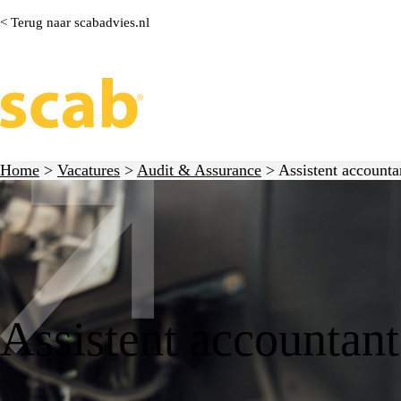
< Terug naar scabadvies.nl
Home
>
Vacatures
>
Audit & Assurance
>
Assistent accounta
Assistent accountant