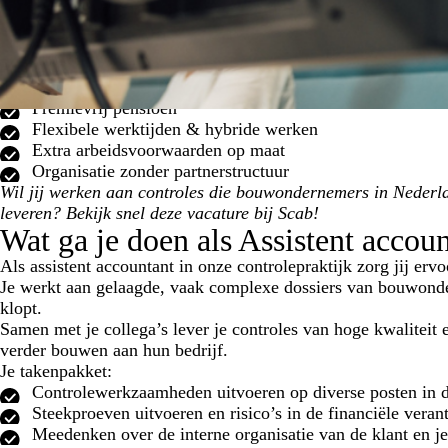
35 verlofdagen
Premievrij pensioen
Flexibele werktijden & hybride werken
Extra arbeidsvoorwaarden op maat
Organisatie zonder partnerstructuur
Wil jij werken aan controles die bouwondernemers in Nederla
leveren? Bekijk snel deze vacature bij Scab!
Wat ga je doen als Assistent accou
Als assistent accountant in onze controlepraktijk zorg jij er
Je werkt aan gelaagde, vaak complexe dossiers van bouwonder
klopt.
Samen met je collega’s lever je controles van hoge kwaliteit 
verder bouwen aan hun bedrijf.
Je takenpakket:
Controlewerkzaamheden uitvoeren op diverse posten in d
Steekproeven uitvoeren en risico’s in de financiële vera
Meedenken over de interne organisatie van de klant en j