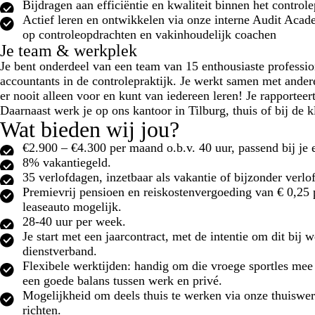
Bijdragen aan efficiëntie en kwaliteit binnen het control
Actief leren en ontwikkelen via onze interne Audit Acade
op controleopdrachten en vakinhoudelijk coachen
Je team & werkplek
Je bent onderdeel van een team van 15 enthousiaste profession
accountants in de controlepraktijk. Je werkt samen met andere 
er nooit alleen voor en kunt van iedereen leren! Je rapporteer
Daarnaast werk je op ons kantoor in Tilburg, thuis of bij de k
Wat bieden wij jou?
€2.900 – €4.300 per maand o.b.v. 40 uur, passend bij je 
8% vakantiegeld.
35 verlofdagen, inzetbaar als vakantie of bijzonder verlof
Premievrij pensioen en reiskostenvergoeding van € 0,25 p
leaseauto mogelijk.
28-40 uur per week.
Je start met een jaarcontract, met de intentie om dit bij 
dienstverband.
Flexibele werktijden: handig om die vroege sportles mee
een goede balans tussen werk en privé.
Mogelijkheid om deels thuis te werken via onze thuiswerk
richten.