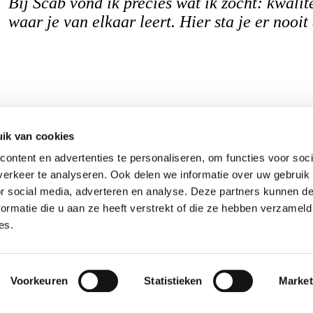
Bij Scab vond ik precies wat ik zocht: kwalit
De manier waarop we samenwerken is fijn. Je
frisse blik. Collega’s denken actief met je me
bent en niet precies weet wat bij je past. Sc
Ik heb veel invloed op de balans tussen werk 
zijn veelzijdig, ik werk op kantoor, bij de klan
werkzaamheden, het klantcontact en hechte 
ideaal.
kwaliteit. Dat maakt hier werken zo leuk!
humor. Je krijgt de ruimte om jezelf te ontwi
waar je van elkaar leert. Hier sta je er nooit
expertise wordt gewaardeerd.
ontdekken waar je goed in bent en hoe je je 
biedt de juiste balans tussen verantwoordeli
oog voor je persoonlijke ontwikkeling!
waar je kunt leren en groeien.
waarmaken.
begeleiding.
ik van cookies
ontent en advertenties te personaliseren, om functies voor soci
erkeer te analyseren. Ook delen we informatie over uw gebruik
or social media, adverteren en analyse. Deze partners kunnen 
ormatie die u aan ze heeft verstrekt of die ze hebben verzameld
es.
(013) 583 66 66
Accountancy
info@scabadvies.nl
€3.400 – €5.100
Werken bij Scab
Voorkeuren
Statistieken
Market
hbo
28 - 40 uur