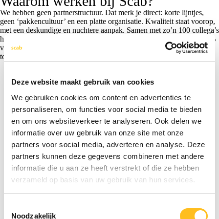
Waarom werken bij Scab?
We hebben geen partnerstructuur. Dat merk je direct: korte lijntjes,
geen ‘pakkencultuur’ en een platte organisatie. Kwaliteit staat voorop,
met een deskundige en nuchtere aanpak. Samen met zo’n 100 collega’s
houden we het graag eenvoudig en praktisch. En dat werkt: ruim 20%
van onze collega’s werkt hier al langer dan 25 jaar. Dat zegt genoeg,
toch?
Meer over Scab
Deze website maakt gebruik van cookies
We gebruiken cookies om content en advertenties te
personaliseren, om functies voor social media te bieden
en om ons websiteverkeer te analyseren. Ook delen we
informatie over uw gebruik van onze site met onze
partners voor social media, adverteren en analyse. Deze
partners kunnen deze gegevens combineren met andere
informatie die u aan ze heeft verstrekt of die ze hebben
verzameld op basis van uw gebruik van hun services.
Toestemmingsselectie
Noodzakelijk