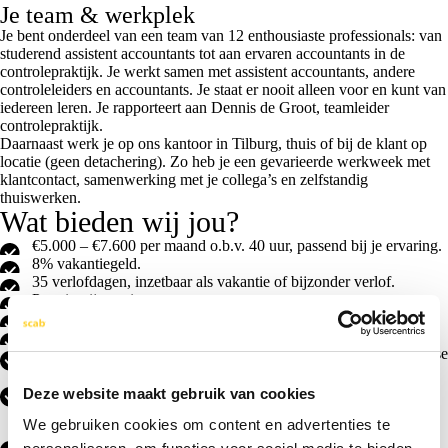
Je team & werkplek
Je bent onderdeel van een team van 12 enthousiaste professionals: van
studerend assistent accountants tot aan ervaren accountants in de
controlepraktijk. Je werkt samen met assistent accountants, andere
controleleiders en accountants. Je staat er nooit alleen voor en kunt van
iedereen leren. Je rapporteert aan Dennis de Groot, teamleider
controlepraktijk.
Daarnaast werk je op ons kantoor in Tilburg, thuis of bij de klant op
locatie (geen detachering). Zo heb je een gevarieerde werkweek met
klantcontact, samenwerking met je collega’s en zelfstandig
thuiswerken.
Wat bieden wij jou?
€5.000 – €7.600 per maand o.b.v. 40 uur, passend bij je ervaring.
8% vakantiegeld.
35 verlofdagen, inzetbaar als vakantie of bijzonder verlof.
Premievrij pensioen.
Een elektrische leaseauto.
32-40 uur per week.
Je start met een jaarcontract, met de intentie om dit bij wederzijdse
tevredenheid om te zetten naar een vast dienstverband.
Flexibele werktijden: we vertrouwen erop dat jij je werkdag
Deze website maakt gebruik van cookies
efficiënt indeelt. Een goede balans tussen werk en privé vinden
We gebruiken cookies om content en advertenties te
we vanzelfsprekend.
Mogelijkheid om deels thuis te werken via onze