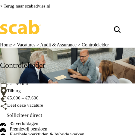
< Terug naar scabadvies.nl
Home
>
Vacatures
>
Audit & Assurance
>
Controleleider
Controleleider
32 - 40 uur
Tilburg
€5.000 – €7.600
Deel deze vacature
Solliciteer direct
35 verlofdagen
Premievrij pensioen
Flexibele werktijden & hybride werken