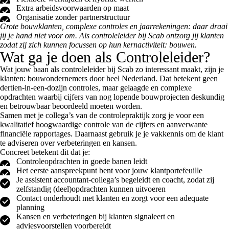
Extra arbeidsvoorwaarden op maat
Organisatie zonder partnerstructuur
Grote bouwklanten, complexe controles en jaarrekeningen: daar draai
jij je hand niet voor om. Als controleleider bij Scab ontzorg jij klanten
zodat zij zich kunnen focussen op hun kernactiviteit: bouwen.
Wat ga je doen als Controleleider?
Wat jouw baan als controleleider bij Scab zo interessant maakt, zijn je
klanten: bouwondernemers door heel Nederland. Dat betekent geen
dertien-in-een-dozijn controles, maar gelaagde en complexe
opdrachten waarbij cijfers van nog lopende bouwprojecten deskundig
en betrouwbaar beoordeeld moeten worden.
Samen met je collega’s van de controlepraktijk zorg je voor een
kwalitatief hoogwaardige controle van de cijfers en aanverwante
financiële rapportages. Daarnaast gebruik je je vakkennis om de klant
te adviseren over verbeteringen en kansen.
Concreet betekent dit dat je:
Controleopdrachten in goede banen leidt
Het eerste aanspreekpunt bent voor jouw klantportefeuille
Je assistent accountant-collega’s begeleidt en coacht, zodat zij
zelfstandig (deel)opdrachten kunnen uitvoeren
Contact onderhoudt met klanten en zorgt voor een adequate
planning
Kansen en verbeteringen bij klanten signaleert en
adviesvoorstellen voorbereidt