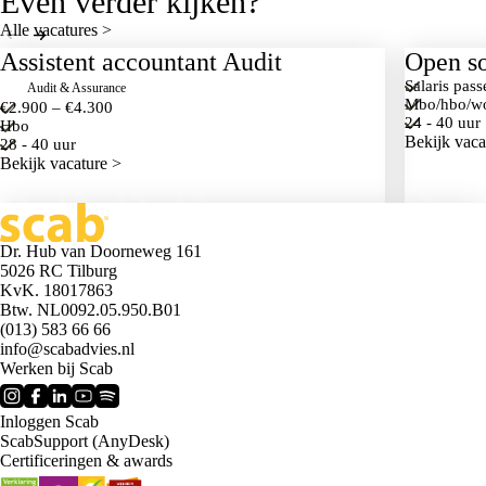
Even verder kijken?
Alle vacatures >
Assistent accountant Audit
Open so
Salaris pas
Audit & Assurance
mbo/hbo/w
€2.900 – €4.300
24 - 40 uur
hbo
Bekijk vaca
28 - 40 uur
Bekijk vacature >
Dr. Hub van Doorneweg 161
5026 RC Tilburg
KvK. 18017863
Btw. NL0092.05.950.B01
(013) 583 66 66
info@scabadvies.nl
Werken bij Scab
Inloggen Scab
ScabSupport (AnyDesk)
Certificeringen & awards