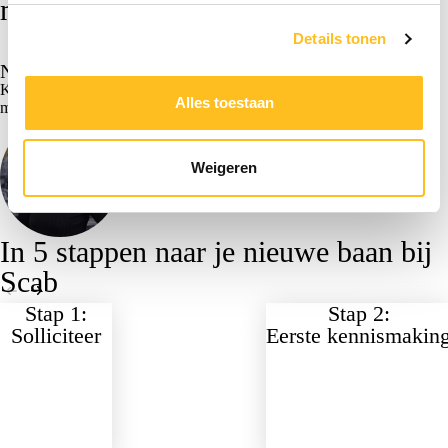
mee!
Details tonen
Solliciteer direct
Nieuwsgierig geworden?
Kom in contact met onze adviseur. We vertellen je graag
Alles toestaan
meer!
Nikki Hendrikx
Recruiter
Weigeren
In 5 stappen naar je nieuwe baan bij
Scab
Stap 1:
Stap 2:
Solliciteer
Eerste kennismakin