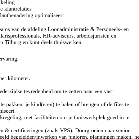
kkeling
 klantrelaties
lantbenadering optimaliseert
tteams van de afdeling Loonadministratie & Personeels- en
arisprofessionals, HR-adviseurs, arbeidsjuristen en
in Tilburg en kunt deels thuiswerken.
ervaring.
.
per kilometer.
wederzijdse tevredenheid om te zetten naar een vast
e pakken, je kind(eren) te halen of brengen of de files te
iseert.
regeling, met faciliteiten om je thuiswerkplek goed in te
en & certificeringen (zoals VPS). Doorgroeien naar senior
rbeeld begeleiden/inwerken van junioren, planningen maken, he