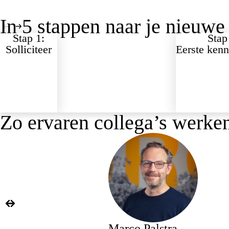
In 5 stappen naar je nieuwe
Stap 1:
Stap
Solliciteer
Eerste ken
Zo ervaren collega’s werken
Britt Posthumus
Marco Palstra
Geraldine Schellens
Romy Bergman
Nikki Hendrikx
Marieke van Abeelen
Jorijn van de Kam
Annemie Donders
Bianca Janssen
Nikola Kovacev