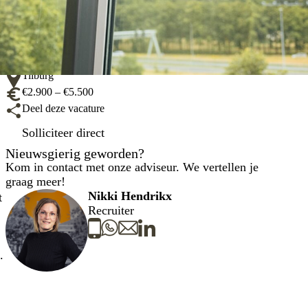
28 - 40 uur
Tilburg
€2.900 – €5.500
Deel deze vacature
Solliciteer direct
Nieuwsgierig geworden?
Kom in contact met onze adviseur. We vertellen je
graag meer!
Nikki Hendrikx
t
Recruiter
.