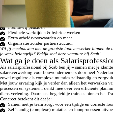
35 verlofdagen
Premievrij pensioen
Flexibele werktijden & hybride werken
Extra arbeidsvoorwaarden op maat
Organisatie zonder partnerstructuur
Wil jij meebouwen met de grootste loonverwerker binnen de c
je werk belangrijk? Bekijk snel deze vacature bij Scab!
Wat ga je doen als Salarisprofessio
Als salarisprofessional bij Scab ben jij – samen met je klantt
salarisverwerking voor bouwondernemers door heel Nederland. 
zowel reguliere als complexe mutaties zelfstandig en zorgvul
Met jouw ervaring kijk je verder dan alleen het verwerken van
processen en systemen, denkt mee over een efficiënte planni
dienstverlening. Daarnaast begeleid je trainees binnen het Tra
Concreet betekent dit dat je:
Samen met je team zorgt voor een tijdige en correcte lo
Zelfstandig (complexe) mutaties en loonprocessen uitvoe