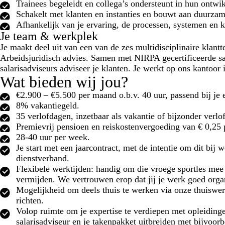
Trainees begeleidt en collega’s ondersteunt in hun ontwi
Schakelt met klanten en instanties en bouwt aan duurzame
Afhankelijk van je ervaring, de processen, systemen en k
Je team & werkplek
Je maakt deel uit van een van de zes multidisciplinaire klan
Arbeidsjuridisch advies. Samen met NIRPA gecertificeerde sal
salarisadviseurs adviseer je klanten. Je werkt op ons kantoor 
Wat bieden wij jou?
€2.900 – €5.500 per maand o.b.v. 40 uur, passend bij je 
8% vakantiegeld.
35 verlofdagen, inzetbaar als vakantie of bijzonder verlof
Premievrij pensioen en reiskostenvergoeding van € 0,25 
28-40 uur per week.
Je start met een jaarcontract, met de intentie om dit bij 
dienstverband.
Flexibele werktijden: handig om die vroege sportles mee t
vermijden. We vertrouwen erop dat jij je werk goed organ
Mogelijkheid om deels thuis te werken via onze thuiswerk
richten.
Volop ruimte om je expertise te verdiepen met opleiding
salarisadviseur en je takenpakket uitbreiden met bijvoo