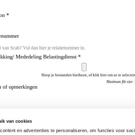
oon
*
ienummer
kking/ Mededeling Belastingdienst
*
Sleep je bestanden hierheen, of klik hier om ze te selecter
Maximum file size:
n of opmerkingen
ik van cookies
ontent en advertenties te personaliseren, om functies voor soci
 Ik ga akkoord met de kosten voor de Whk-controle (Whk-mededeling: €