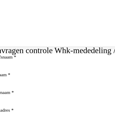
vragen controle Whk-mededeling /
jfsnaam
*
naam
*
rnaam
*
ladres
*