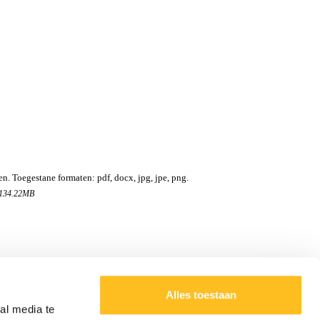
en. Toegestane formaten: pdf, docx, jpg, jpe, png.
 134.22MB
Alles toestaan
al media te
 55,- excl. btw, Whk-beschikking: € 105,- excl. btw.