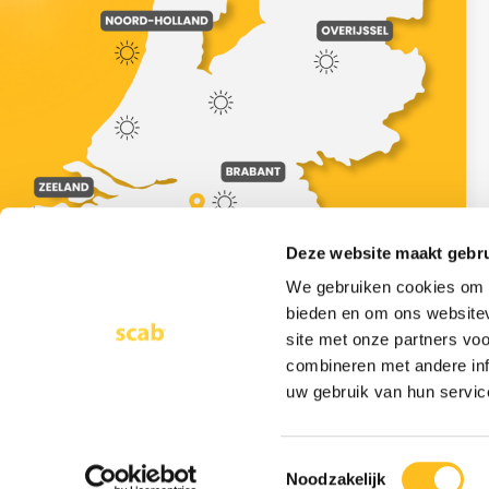
Deze website maakt gebru
We gebruiken cookies om c
9 juli 2026
bieden en om ons websitev
Warm weer op de werkplaats: wat moet je
site met onze partners vo
regelen?
combineren met andere inf
Lees meer >
uw gebruik van hun servic
Dr. Hub van Doorneweg 161
5026 RC Tilburg
KvK. 18017863
Btw. NL0092.05.950.B01
Toestemmingsselectie
Noodzakelijk