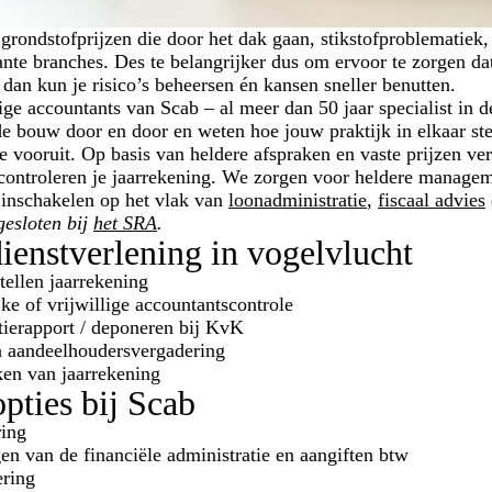
 grondstofprijzen die door het dak gaan, stikstofproblematie
nte branches. Des te belangrijker dus om ervoor te zorgen da
dan kun je risico’s beheersen én kansen sneller benutten.
e accountants van Scab – al meer dan 50 jaar specialist in de
e bouw door en door en weten hoe jouw praktijk in elkaar ste
 vooruit. Op basis van heldere afspraken en vaste prijzen ver
controleren je jaarrekening. We zorgen voor heldere managem
n inschakelen op het vlak van
loonadministratie
,
fiscaal advies
gesloten bij
het SRA
.
ienstverlening in vogelvlucht
ellen jaarrekening
jke of vrijwillige accountantscontrole
tierapport / deponeren bij KvK
 aandeelhoudersvergadering
en van jaarrekening
opties bij Scab
ing
en van de financiële administratie en aangiften btw
ring