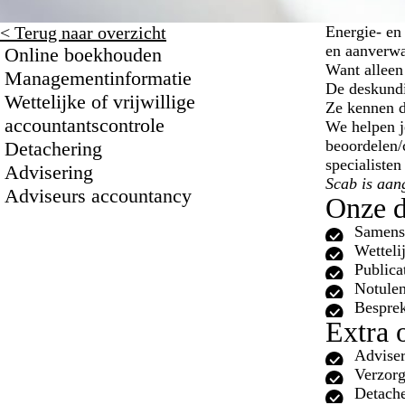
< Terug naar overzicht
Energie- en
en aanverwa
Online boekhouden
Want alleen 
Managementinformatie
De deskundig
Wettelijke of vrijwillige
Ze kennen d
accountantscontrole
We helpen je
beoordelen/
Detachering
specialiste
Advisering
Scab is aan
Adviseurs accountancy
Onze d
Samenst
Wetteli
Publica
Notulen
Besprek
Extra 
Adviser
Verzorg
Detache