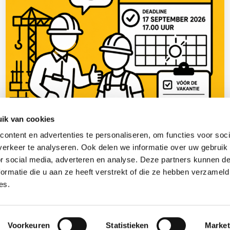
ik van cookies
ontent en advertenties te personaliseren, om functies voor soci
9 juli 2026
erkeer te analyseren. Ook delen we informatie over uw gebruik
Subsidieregeling praktijkleren: vergeet niet je
or social media, adverteren en analyse. Deze partners kunnen 
aanvraag in te dienen
ormatie die u aan ze heeft verstrekt of die ze hebben verzameld
Lees meer >
es.
(013) 583 66 66
info@scabadvies.nl
Werken bij Scab
Voorkeuren
Statistieken
Market