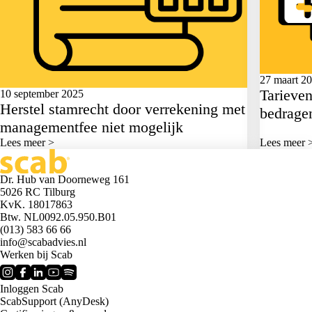
27 maart 2
Tarieven
10 september 2025
Herstel stamrecht door verrekening met
bedrage
managementfee niet mogelijk
Lees meer >
Lees meer 
Dr. Hub van Doorneweg 161
5026 RC Tilburg
KvK. 18017863
Btw. NL0092.05.950.B01
(013) 583 66 66
info@scabadvies.nl
Werken bij Scab
Inloggen Scab
ScabSupport (AnyDesk)