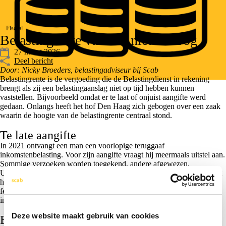
Fiscaal
Belastingrente van 4% niet te hoog
27 maart 2026
Deel bericht
Door: Nicky Broeders, belastingadviseur bij Scab
Belastingrente is de vergoeding die de Belastingdienst in rekening
brengt als zij een belastingaanslag niet op tijd hebben kunnen
vaststellen. Bijvoorbeeld omdat er te laat of onjuist aangifte werd
gedaan. Onlangs heeft het hof Den Haag zich gebogen over een zaak
waarin de hoogte van de belastingrente centraal stond.
Te late aangifte
In 2021 ontvangt een man een voorlopige teruggaaf
inkomstenbelasting. Voor zijn aangifte vraagt hij meermaals uitstel aan.
Sommige verzoeken worden toegekend, andere afgewezen.
Uiteindelijk stuurt de inspecteur een herinnering en een aanmaning tot
het doen van aangifte. De man dient zijn aangifte voor 2021 pas in
februari 2023 in. Hierop legt de inspecteur een definitieve aanslag op,
inclusief een verzuimboete en belastingrente.
Deze website maakt gebruik van cookies
Bezwaar belastingrente