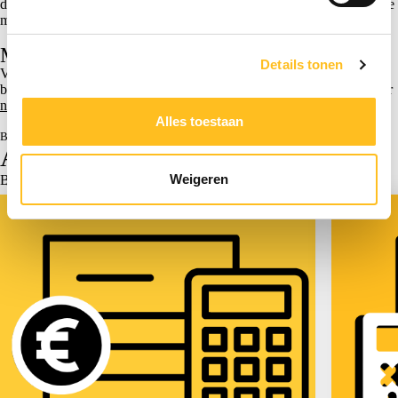
dit minimumpercentage ook wanneer de Belastingdienst belastingrente
moet vergoeden.
Meer weten? Scab helpt!
Details tonen
Vragen over dit artikel? Neem dan contact op met Nicky Broeders,
belastingadviseur bij Scab. Bel 013-583 6731 of stuur een mailtje naar
nbroeders@scabadvies.nl
.
Alles toestaan
Bron: | 14-01-2026
Actueel
Weigeren
Bekijk alle actualiteiten >
Actueel
Fiscaal