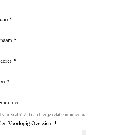
naam
*
rnaam
*
ladres
*
oon
*
ienummer
den Voorlopig Overzicht
*