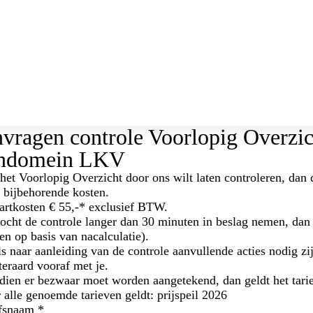
vragen controle Voorlopig Overzi
ondomein LKV
 het Voorlopig Overzicht door ons wilt laten controleren, dan 
 bijbehorende kosten.
artkosten € 55,-* exclusief BTW.
cht de controle langer dan 30 minuten in beslag nemen, dan i
en op basis van nacalculatie).
s naar aanleiding van de controle aanvullende acties nodig z
teraard vooraf met je.
dien er bezwaar moet worden aangetekend, dan geldt het tari
 alle genoemde tarieven geldt: prijspeil 2026
jfsnaam
*