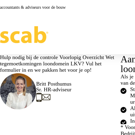
accountants & adviseurs voor de bouw
Aan
Hulp nodig bij de controle Voorlopig Overzicht Wet
tegemoetkomingen loondomein LKV? Vul het
lo
formulier in en we pakken het voor je op!
Als je
van de
Britt Posthumus
St
Sr. HR-adviseur
Mo
ur
Al
ui
In
* Voor
Bedri