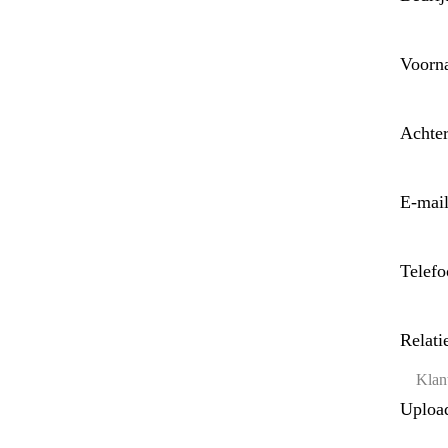
Voor
Achte
E-mai
Telef
Relat
Uploa