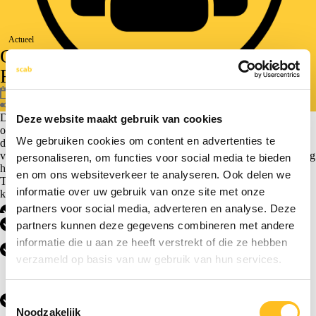
Actueel
Goed werkgeverschap tijdens de
Ramadan
12 maart 2025
Deel bericht
De Ramadan is in februari van start gegaan en eindigt waarschijnlijk
Deze website maakt gebruik van cookies
op 29 maart 2025 (afhankelijk van de stand van de maan). Gedurende
We gebruiken cookies om content en advertenties te
deze periode zal veel werkzaam personeel – al dan niet ingeleend –
vasten tussen zonsopgang en zonsondergang. Het is daarom verstandig
personaliseren, om functies voor social media te bieden
hier rekening mee te houden.
en om ons websiteverkeer te analyseren. Ook delen we
Tijdens de Ramadan zijn er verschillende dingen die je als werkgever
informatie over uw gebruik van onze site met onze
kunt doen of faciliteren:
Zorg dat collega’s op de hoogte zijn van de Ramadan.
partners voor social media, adverteren en analyse. Deze
Toon respect voor vastende collega’s, stagiaires, ingeleend
partners kunnen deze gegevens combineren met andere
personeel en zzp’ers.
informatie die u aan ze heeft verstrekt of die ze hebben
Faciliteer indien mogelijk flexibele werktijden gedurende deze
periode. Wellicht kan het vastende personeel eerder beginnen.
verzameld op basis van uw gebruik van hun services.
Probeer de vastende collega’s gunstig in te roosteren en/of
rekening te houden met hun pauzes.
Geef vastende werknemers eventueel minder zware
Toestemmingsselectie
werkzaamheden.
Noodzakelijk