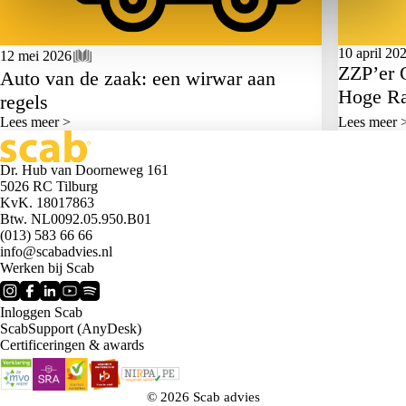
10 april 20
12 mei 2026
ZZP’er 
Auto van de zaak: een wirwar aan
Hoge Raa
regels
Lees meer >
Lees meer 
Dr. Hub van Doorneweg 161
5026 RC Tilburg
KvK. 18017863
Btw. NL0092.05.950.B01
(013) 583 66 66
info@scabadvies.nl
Werken bij Scab
Inloggen Scab
ScabSupport (AnyDesk)
Certificeringen & awards
© 2026 Scab advies