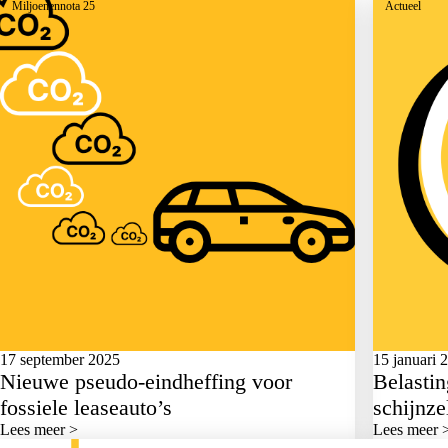
Miljoenennota 25
Actueel
17 september 2025
15 januari 
Nieuwe pseudo-eindheffing voor
Belastin
fossiele leaseauto’s
schijnze
Lees meer >
Lees meer 