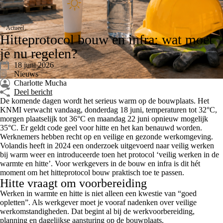
Actueel
Hitteprotocol bouw en infra: wat moet
je nu regelen?
18 juni 2026
Nieuws
Charlotte Mucha
Deel bericht
De komende dagen wordt het serieus warm op de bouwplaats. Het
KNMI verwacht vandaag, donderdag 18 juni, temperaturen tot 32°C,
morgen plaatselijk tot 36°C en maandag 22 juni opnieuw mogelijk
35°C. Er geldt code geel voor hitte en het kan benauwd worden.
Werknemers hebben recht op en veilige en gezonde werkomgeving.
Volandis heeft in 2024 een onderzoek uitgevoerd naar veilig werken
bij warm weer en introduceerde toen het protocol ‘veilig werken in de
warmte en hitte’. Voor werkgevers in de bouw en infra is dit hét
moment om het hitteprotocol bouw praktisch toe te passen.
Hitte vraagt om voorbereiding
Werken in warmte en hitte is niet alleen een kwestie van “goed
opletten”. Als werkgever moet je vooraf nadenken over veilige
werkomstandigheden. Dat begint al bij de werkvoorbereiding,
planning en dagelijkse aansturing op de bouwplaats.