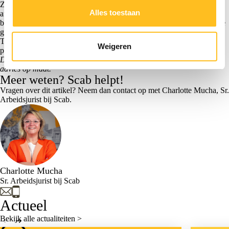
Zorg dat uitvoerders, HR, planning en loonadministratie dezelfde
Alles toestaan
afspraken hanteren. Leg tijdelijk aangepaste werktijden, pauzes en
bijzonderheden kort vast. Zo voorkom je discussie achteraf en houd je
grip op veiligheid, bezetting en naleving van de cao Bouw en Infra.
Twijfel je over de toepassing van cao-afspraken, werktijden of
Weigeren
personele gevolgen? Laat dit tijdig beoordelen.
Deze informatie is bedoeld als algemene uitleg en vervangt geen
advies op maat.
Meer weten? Scab helpt!
Vragen over dit artikel? Neem dan contact op met Charlotte Mucha, Sr.
Arbeidsjurist bij Scab.
Charlotte Mucha
Sr. Arbeidsjurist bij Scab
Actueel
Bekijk alle actualiteiten >