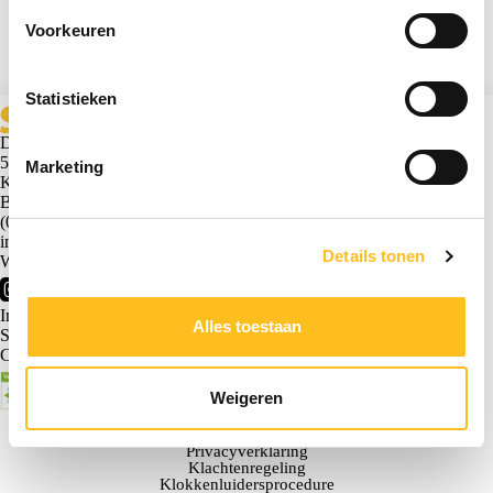
Voorkeuren
Statistieken
Dr. Hub van Doorneweg 161
5026 RC Tilburg
Marketing
KvK. 18017863
Btw. NL0092.05.950.B01
(013) 583 66 66
info@scabadvies.nl
Details tonen
Werken bij Scab
Inloggen Scab
Alles toestaan
ScabSupport (AnyDesk)
Certificeringen & awards
Weigeren
© 2026 Scab advies
Algemene voorwaarden
Privacyverklaring
Klachtenregeling
Klokkenluidersprocedure