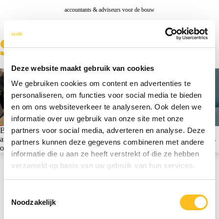
accountants & adviseurs voor de bouw
Deze website maakt gebruik van cookies
We gebruiken cookies om content en advertenties te
Bedankt voor je inschrijving!
personaliseren, om functies voor social media te bieden
en om ons websiteverkeer te analyseren. Ook delen we
informatie over uw gebruik van onze site met onze
partners voor social media, adverteren en analyse. Deze
Bedankt voor je inschrijving voor de training! Je ontvangt een
automatische bevestiging op het emailadres dat je hebt ingevuld. Niets
partners kunnen deze gegevens combineren met andere
ontvangen? Controleer dan je map ‘Ongewenste mail’.
informatie die u aan ze heeft verstrekt of die ze hebben
verzameld op basis van uw gebruik van hun services.
Toestemmingsselectie
Noodzakelijk