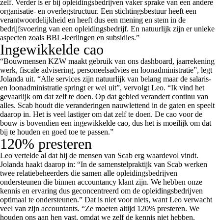
zelf. Verder is er bij opleidingsbedrijven vaker sprake van een andere
organisatie- en overlegstructuur. Een stichtingsbestuur heeft een
verantwoordelijkheid en heeft dus een mening en stem in de
bedrijfsvoering van een opleidingsbedrijf. En natuurlijk zijn er unieke
aspecten zoals BBL-leerlingen en subsidies.”
Ingewikkelde cao
“Bouwmensen KZW maakt gebruik van ons dashboard, jaarrekening
werk, fiscale advisering, personeelsadvies en loonadministratie”, legt
Jolanda uit. “Alle services zijn natuurlijk van belang maar de salaris-
en loonadministratie springt er wel uit”, vervolgt Leo. “Ik vind het
gevaarlijk om dat zelf te doen. Op dat gebied verandert continu van
alles. Scab houdt die veranderingen nauwlettend in de gaten en speelt
daarop in. Het is veel lastiger om dat zelf te doen. De cao voor de
bouw is bovendien een ingewikkelde cao, dus het is moeilijk om dat
bij te houden en goed toe te passen.”
120% presteren
Leo vertelde al dat hij de mensen van Scab erg waardevol vindt.
Jolanda haakt daarop in: “In de samenstelpraktijk van Scab werken
twee relatiebeheerders die samen alle opleidingsbedrijven
ondersteunen die binnen accountancy klant zijn. We hebben onze
kennis en ervaring dus geconcentreerd om de opleidingsbedrijven
optimaal te ondersteunen.” Dat is niet voor niets, want Leo verwacht
veel van zijn accountants. “Ze moeten altijd 120% presteren. We
houden ons aan hen vast, omdat we zelf de kennis niet hebben.