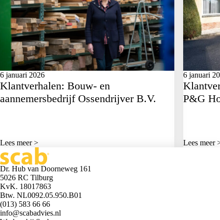
6 januari 2026
6 januari 2
Klantverhalen: Bouw- en
Klantve
aannemersbedrijf Ossendrijver B.V.
P&G Hoo
Lees meer >
Lees meer 
Dr. Hub van Doorneweg 161
5026 RC Tilburg
KvK. 18017863
Btw. NL0092.05.950.B01
(013) 583 66 66
info@scabadvies.nl