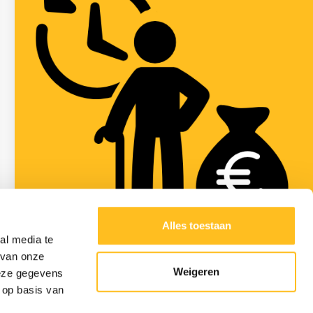
Alles toestaan
al media te
12 november 2025
 van onze
Let op: geen pensioencompensatie bij
Weigeren
deze gegevens
uitdiensttreding vóór 1 januari 2026
 op basis van
Lees meer >