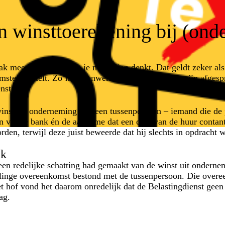
n winsttoerekening bij (ond
 meer bij kijken dan je misschien denkt. Dat geldt zeker als
msten opstelt. Zo’n samenwerking kan mondeling zijn afgesp
nst.
 winst uit onderneming van een tussenpersoon – iemand die de 
 via de bank én de aanname dat een deel van de huur contant
rden, terwijl deze juist beweerde dat hij slechts in opdracht 
jk
en redelijke schatting had gemaakt van de winst uit ondernem
linge overeenkomst bestond met de tussenpersoon. Die overe
t hof vond het daarom onredelijk dat de Belastingdienst geen
ag.