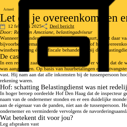
Actueel
Let op je overeenkomsten e
12 februari 2025
Deel bericht
Door: Redouan Ameziane, belastingadviseur
Wanneer je panden huurt en deze doorverhuurt, komt daar vaak
bijvoorbeeld iemand die huurpenningen int of huurovereenko
winstberekening én de fiscale behandeling bij de Belastingdie
De casus
In een recente zaak ging de Belastingdienst er vanuit dat de
was aangegeven. Op basis van huurbetalingen en -ontvangsten
vast. Hij nam aan dat alle inkomsten bij de tussenpersoon hoo
rekening waren.
Hof: schatting Belastingdienst was niet redeli
In hoger beroep oordeelde Hof Den Haag dat de inspecteur ge
naam van de ondernemer stonden en er een duidelijke monde
aan de eigenaar van de panden, niet aan de tussenpersoon. He
ondernemer en verminderde vervolgens de navorderingsaansl
Wat betekent dit voor jou?
Leg afspraken vast