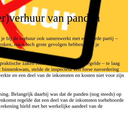
er)verhuur van panden
 je bij de verhuur ook samenwerkt met een derde partij –
roken, maar toch grote gevolgen hebben voor je
praktische zaken rond de (onder)verhuur regelde – te laag
 binnenkwam, stelde de inspecteur een forse navordering
werkte en een deel van de inkomsten en kosten niet voor zijn
ing. Belangrijk daarbij was dat de panden (nog steeds) op
enkomst regelde dat een deel van de inkomsten toebehoorde
 rekening hield met het werkelijke aandeel van de