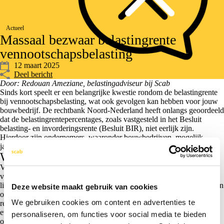
Actueel
Massaal bezwaar belastingrente
vennootschapsbelasting
12 maart 2025
Deel bericht
Door: Redouan Ameziane, belastingadviseur bij Scab
Sinds kort speelt er een belangrijke kwestie rondom de belastingrente
bij vennootschapsbelasting, wat ook gevolgen kan hebben voor jouw
bouwbedrijf. De rechtbank Noord-Nederland heeft onlangs geoordeeld
dat de belastingrentepercentages, zoals vastgesteld in het Besluit
belasting- en invorderingsrente (Besluit BIR), niet eerlijk zijn.
Hierdoor zijn ondernemers, waaronder bouwbedrijven, mogelijk
jarenlang teveel belastingrente in rekening gebracht.
Wat is er precies aan de hand?
Vanaf 1 oktober 2020 rekent de Belastingdienst belastingrente voor
vennootschapsbelasting volgens percentages die aanzienlijk hoger
liggen dan voor andere belastingmiddelen, zoals inkomstenbelasting en
Deze website maakt gebruik van cookies
omzetbelasting. De rente varieerde van 4% tot wel 10% in 2024. De
We gebruiken cookies om content en advertenties te
rechtbank vindt dat dit verschil in strijd is met het
evenredigheidsbeginsel en heeft het rentepercentage daarom
personaliseren, om functies voor social media te bieden
onverbindend verklaard.