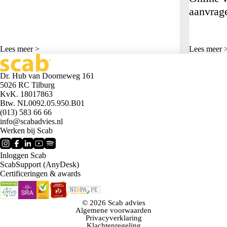
aanvrage
Lees meer >
Lees meer 
Dr. Hub van Doorneweg 161
5026 RC Tilburg
KvK. 18017863
Btw. NL0092.05.950.B01
(013) 583 66 66
info@scabadvies.nl
Werken bij Scab
Inloggen Scab
ScabSupport (AnyDesk)
Certificeringen & awards
© 2026 Scab advies
Algemene voorwaarden
Privacyverklaring
Klachtenregeling