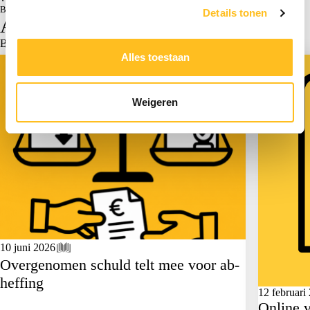
Bron: | 12-03-2025
Details tonen
Actueel
Bekijk alle actualiteiten >
Alles toestaan
Fiscaal
Actueel
Weigeren
10 juni 2026
Overgenomen schuld telt mee voor ab-
heffing
12 februari
Online v