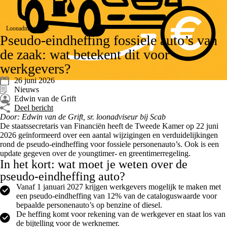
Loonadministratie
Pseudo-eindheffing fossiele auto’s van
de zaak: wat betekent dit voor
werkgevers?
26 juni 2026
Nieuws
Edwin van de Grift
Deel bericht
Door: Edwin van de Grift, sr. loonadviseur bij Scab
De staatssecretaris van Financiën heeft de Tweede Kamer op 22 juni
2026 geïnformeerd over een aantal wijzigingen en verduidelijkingen
rond de pseudo-eindheffing voor fossiele personenauto’s. Ook is een
update gegeven over de youngtimer- en greentimerregeling.
In het kort: wat moet je weten over de
pseudo-eindheffing auto?
Vanaf 1 januari 2027 krijgen werkgevers mogelijk te maken met
een pseudo-eindheffing van 12% van de cataloguswaarde voor
bepaalde personenauto’s op benzine of diesel.
De heffing komt voor rekening van de werkgever en staat los van
de bijtelling voor de werknemer.