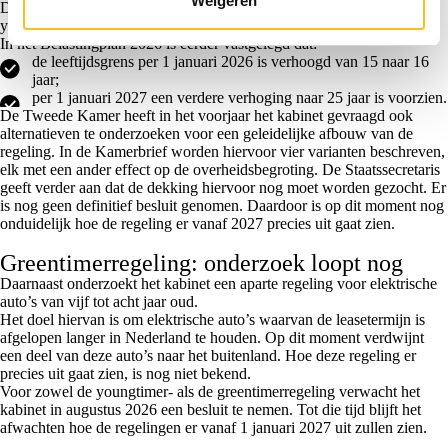
Weigeren
De staatssecretaris heeft ook een update gegeven over de
youngtimerregeling.
In het Belastingplan 2026 is eerder vastgelegd dat:
de leeftijdsgrens per 1 januari 2026 is verhoogd van 15 naar 16
jaar;
per 1 januari 2027 een verdere verhoging naar 25 jaar is voorzien.
De Tweede Kamer heeft in het voorjaar het kabinet gevraagd ook
alternatieven te onderzoeken voor een geleidelijke afbouw van de
regeling. In de Kamerbrief worden hiervoor vier varianten beschreven,
elk met een ander effect op de overheidsbegroting. De Staatssecretaris
geeft verder aan dat de dekking hiervoor nog moet worden gezocht. Er
is nog geen definitief besluit genomen. Daardoor is op dit moment nog
onduidelijk hoe de regeling er vanaf 2027 precies uit gaat zien.
Greentimerregeling: onderzoek loopt nog
Daarnaast onderzoekt het kabinet een aparte regeling voor elektrische
auto’s van vijf tot acht jaar oud.
Het doel hiervan is om elektrische auto’s waarvan de leasetermijn is
afgelopen langer in Nederland te houden. Op dit moment verdwijnt
een deel van deze auto’s naar het buitenland. Hoe deze regeling er
precies uit gaat zien, is nog niet bekend.
Voor zowel de youngtimer- als de greentimerregeling verwacht het
kabinet in augustus 2026 een besluit te nemen. Tot die tijd blijft het
afwachten hoe de regelingen er vanaf 1 januari 2027 uit zullen zien.