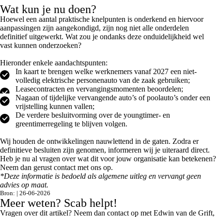
Wat kun je nu doen?
Hoewel een aantal praktische knelpunten is onderkend en hiervoor
aanpassingen zijn aangekondigd, zijn nog niet alle onderdelen
definitief uitgewerkt. Wat zou je ondanks deze onduidelijkheid wel
vast kunnen onderzoeken?
Hieronder enkele aandachtspunten:
In kaart te brengen welke werknemers vanaf 2027 een niet-
volledig elektrische personenauto van de zaak gebruiken;
Leasecontracten en vervangingsmomenten beoordelen;
Nagaan of tijdelijke vervangende auto’s of poolauto’s onder een
vrijstelling kunnen vallen;
De verdere besluitvorming over de youngtimer- en
greentimerregeling te blijven volgen.
Wij houden de ontwikkelingen nauwlettend in de gaten. Zodra er
definitieve besluiten zijn genomen, informeren wij je uiteraard direct.
Heb je nu al vragen over wat dit voor jouw organisatie kan betekenen?
Neem dan gerust contact met ons op.
*Deze informatie is bedoeld als algemene uitleg en vervangt geen
advies op maat.
Bron: | 26-06-2026
Meer weten? Scab helpt!
Vragen over dit artikel? Neem dan contact op met Edwin van de Grift,