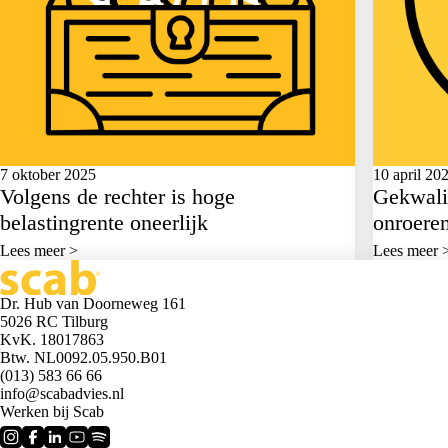
7 oktober 2025
10 april 20
Volgens de rechter is hoge
Gekwalif
belastingrente oneerlijk
onroere
Lees meer >
Lees meer 
Dr. Hub van Doorneweg 161
5026 RC Tilburg
KvK. 18017863
Btw. NL0092.05.950.B01
(013) 583 66 66
info@scabadvies.nl
Werken bij Scab