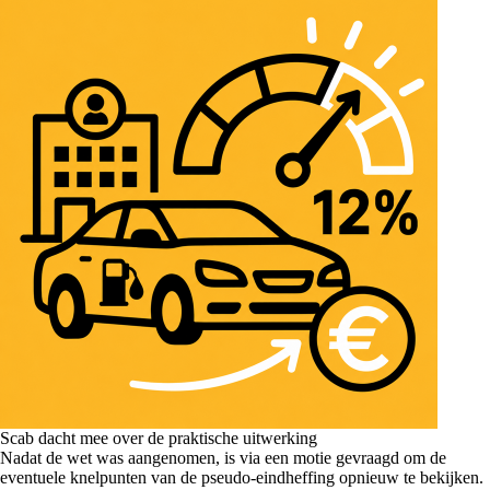
Scab dacht mee over de praktische uitwerking
Nadat de wet was aangenomen, is via een motie gevraagd om de
eventuele knelpunten van de pseudo-eindheffing opnieuw te bekijken.