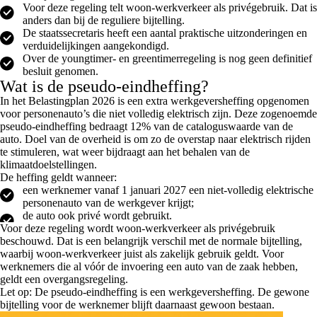
Voor deze regeling telt woon-werkverkeer als privégebruik. Dat is
anders dan bij de reguliere bijtelling.
De staatssecretaris heeft een aantal praktische uitzonderingen en
verduidelijkingen aangekondigd.
Over de youngtimer- en greentimerregeling is nog geen definitief
besluit genomen.
Wat is de pseudo-eindheffing?
In het Belastingplan 2026 is een extra werkgeversheffing opgenomen
voor personenauto’s die niet volledig elektrisch zijn. Deze zogenoemde
pseudo-eindheffing bedraagt 12% van de cataloguswaarde van de
auto. Doel van de overheid is om zo de overstap naar elektrisch rijden
te stimuleren, wat weer bijdraagt aan het behalen van de
klimaatdoelstellingen.
De heffing geldt wanneer:
een werknemer vanaf 1 januari 2027 een niet-volledig elektrische
personenauto van de werkgever krijgt;
de auto ook privé wordt gebruikt.
Voor deze regeling wordt woon-werkverkeer als privégebruik
beschouwd. Dat is een belangrijk verschil met de normale bijtelling,
waarbij woon-werkverkeer juist als zakelijk gebruik geldt. Voor
werknemers die al vóór de invoering een auto van de zaak hebben,
geldt een overgangsregeling.
Let op: De pseudo-eindheffing is een werkgeversheffing. De gewone
bijtelling voor de werknemer blijft daarnaast gewoon bestaan.