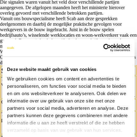
Die signalen waren vanuit het veld door verschillende partijen
aangegeven. De afgelopen maanden heeft het ministerie hierover
overleg gevoerd met verschillende betrokken partijen.
Vanuit ons bouwspecialisme heeft Scab aan deze gesprekken
deelgenomen en daarbij de mogelijke praktische gevolgen voor
werkgevers in de bouw ingebracht. Juist in de bouw spelen
bedrijfsauto’s, wisselende werklocaties en woon-werkverkeer vaak een
grote rol. Daarom is het belangrijk dat deze praktijk goed wordt
meegenomen bij de verdere uitwerking van de regeling.
Welke uitzonderingen zijn aangekondigd?
Om knelpunten uit de praktijk te ondervangen, heeft de staatssecretaris
de volgende aanpassingen aangekondigd.
Deze website maakt gebruik van cookies
Situatie
Wijziging
Tijdelijke
We gebruiken cookies om content en advertenties te
Geen pseudo-eindheffing als een elektrische auto
vervangende auto
tijdelijk wordt vervangen vanwege schade,
personaliseren, om functies voor social media te bieden
onderhoud, reparatie of bandenwissel.
Dit geldt
en om ons websiteverkeer te analyseren. Ook delen we
voor maximaal 14 aaneengesloten kalenderdagen.
informatie over uw gebruik van onze site met onze
Overgangsregeling
De overgangsregeling wordt verlengd tot 1
januari 2031. Dit was 17 september 2030.
partners voor social media, adverteren en analyse. Deze
Tijdelijke huur- of
Er komt een vrijstelling voor één periode van
partners kunnen deze gegevens combineren met andere
poolauto
maximaal 7 aaneengesloten dagen per
informatie die u aan ze heeft verstrekt of die ze hebben
kalenderjaar. Deze vrijstelling vervalt per 1
verzameld op basis van uw gebruik van hun services.
januari 2031.