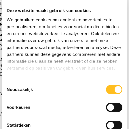
De subsidieaanvraag kunnen wij volledig voor je verzorgen. Wil je
weten of je in aanmerking komt voor de subsidieregeling of wil je
Deze website maakt gebruik van cookies
graag ondersteuning bij het indienen van de aanvraag? Wij pakken dit
graag voor je op. Alle bijbehorende werkzaamheden verrichten we
We gebruiken cookies om content en advertenties te
tegen een uurtarief van € 100*,- excl. BTW, op basis van nacalculatie.
personaliseren, om functies voor social media te bieden
Let op: wil je gebruikmaken van onze dienstverlening voor het
en om ons websiteverkeer te analyseren. Ook delen we
aanvragen van de Subsidieregeling praktijkleren? Geef dit dan na
afloop van de begeleiding, of in ieder geval uiterlijk maandag 1
informatie over uw gebruik van onze site met onze
september vóór 12.00u, aan ons door via onderstaand formulier.
partners voor social media, adverteren en analyse. Deze
*Prijspeil 2026
partners kunnen deze gegevens combineren met andere
Aanvraag ondersteuning
informatie die u aan ze heeft verstrekt of die ze hebben
Subsidieregeling praktijkleren
verzameld op basis van uw gebruik van hun services.
Bedrijfsnaam
*
Toestemmingsselectie
Noodzakelijk
Voornaam
*
Voorkeuren
Achternaam
*
Statistieken