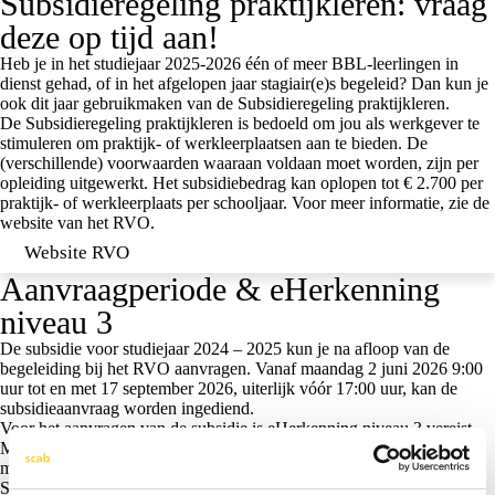
Subsidieregeling praktijkleren: vraag
deze op tijd aan!
Heb je in het studiejaar 2025-2026 één of meer BBL-leerlingen in
dienst gehad, of in het afgelopen jaar stagiair(e)s begeleid? Dan kun je
ook dit jaar gebruikmaken van de Subsidieregeling praktijkleren.
De Subsidieregeling praktijkleren is bedoeld om jou als werkgever te
stimuleren om praktijk- of werkleerplaatsen aan te bieden. De
(verschillende) voorwaarden waaraan voldaan moet worden, zijn per
opleiding uitgewerkt. Het subsidiebedrag kan oplopen tot
€ 2.700 per
praktijk- of werkleerplaats per schooljaar
. Voor meer informatie, zie de
website van het RVO.
Website RVO
Aanvraagperiode & eHerkenning
niveau 3
De subsidie voor studiejaar 2024 – 2025 kun je na afloop van de
begeleiding bij het RVO aanvragen.
Vanaf maandag 2 juni 2026 9:00
uur tot en met 17 september 2026, uiterlijk vóór 17:00 uur, kan de
subsidieaanvraag worden ingediend.
Voor het aanvragen van de subsidie is eHerkenning niveau 3 vereist.
Mocht je hier nog niet over beschikken, vraag deze dan zo spoedig
mogelijk aan. De aanvraag neemt enige tijd in beslag.
Subsidieaanvraag door Scab