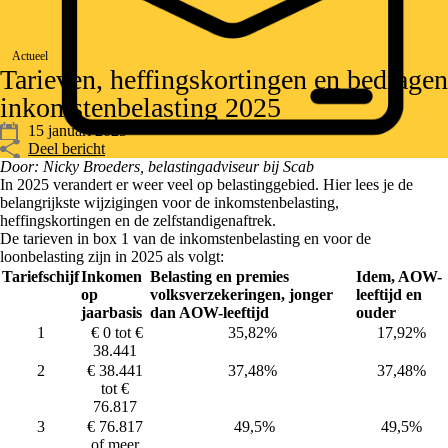
Actueel
Tarieven, heffingskortingen en bedragen
inkomstenbelasting 2025
15 januari 2025
Deel bericht
Door: Nicky Broeders, belastingadviseur bij Scab
In 2025 verandert er weer veel op belastinggebied. Hier lees je de
belangrijkste wijzigingen voor de inkomstenbelasting,
heffingskortingen en de zelfstandigenaftrek.
De tarieven in box 1 van de inkomstenbelasting en voor de
loonbelasting zijn in 2025 als volgt:
Tariefschijf
Inkomen
Belasting en premies
Idem, AOW-
op
volksverzekeringen, jonger
leeftijd en
jaarbasis
dan AOW-leeftijd
ouder
1
€ 0 tot €
35,82%
17,92%
38.441
2
€ 38.441
37,48%
37,48%
tot €
76.817
3
€ 76.817
49,5%
49,5%
of meer