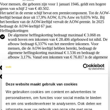
Voor mensen, die geboren zijn voor 1 januari 1946, geldt een hogere
grens van schijf 2 van € 40.502.
Het tarief in de eerste schijf bevat een premiecomponent. Tot de AOW-
leeftijd bestaat deze uit 17,9% AOW, 0,1% Anw en 9,65% Wlz. Bij
het bereiken van de AOW-leeftijd vervalt de AOW-premie. In 2025
bedraagt de AOW-leeftijd 67 jaar.
Heffingskortingen
De
algemene heffingskorting
bedraagt maximaal € 3.068 en
wordt boven een inkomen van € 28.406 afgebouwd tot nihil. De
afbouw bedraagt 6,337% van het meerdere inkomen. Voor
mensen, die de AOW-leeftijd hebben bereikt, bedraagt de
algemene heffingskorting maximaal € 1.536 en bedraagt de
afbouw 3,17%. Vanaf een inkomen van € 76.817 is de algemene
heffingskorting nihil.
Met ingang van 2025 is de algemene heffingskorting afhankelijk
van het inkomen in de boxen 1, 2 en 3 samen.
De
arbeidskorting
bedraagt maximaal € 5.599 voor mensen die
jonger zijn dan de AOW-leeftijd. Voor mensen die de AOW-
leeftijd hebben bereikt bedraagt de arbeidskorting maximaal €
Deze website maakt gebruik van cookies
2.802. De arbeidskorting wordt afgebouwd tot nihil vanaf een
We gebruiken cookies om content en advertenties te
arbeidsinkomen van € 43.071. De afbouw bedraagt 6,51% van
het arbeidsinkomen boven € 39.957. Voor AOW-gerechtigden
personaliseren, om functies voor social media te bieden
bedraagt de afbouw 3,257%. De arbeidskorting bedraagt nihil bij
en om ons websiteverkeer te analyseren. Ook delen we
een inkomen vanaf € 129.078.
informatie over uw gebruik van onze site met onze