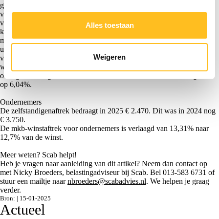
gebruik gemaakt van voorlopige forfaitaire rendementspercentages
voor banktegoeden en schulden. Voor banktegoeden wordt uitgegaan
van het rentepercentage van de maand juli van het voorafgaande
Alles toestaan
kalenderjaar op deposito’s met een opzegtermijn van maximaal drie
maanden. Voor 2025 bedraagt dit 1,03%. Voor schulden wordt
uitgegaan van het rentepercentage van de maand juli van het
Weigeren
voorafgaande kalenderjaar over het totale uitstaande bedrag aan
woninghypotheken. Voor 2025 bedraagt dit 2,47%. Voor de categorie
overige bezittingen is het definitieve rendement voor 2025 vastgesteld
op 6,04%.
Ondernemers
De zelfstandigenaftrek bedraagt in 2025 € 2.470. Dit was in 2024 nog
€ 3.750.
De mkb-winstaftrek voor ondernemers is verlaagd van 13,31% naar
12,7% van de winst.
Meer weten? Scab helpt!
Heb je vragen naar aanleiding van dit artikel? Neem dan contact op
met Nicky Broeders, belastingadviseur bij Scab. Bel 013-583 6731 of
stuur een mailtje naar
nbroeders@scabadvies.nl
. We helpen je graag
verder.
Bron: | 15-01-2025
Actueel