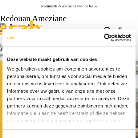
accountants & adviseurs voor de bouw
Redouan Ameziane
20 maart 2026
Deel bericht
Actueel
Home
>
Redouan Ameziane
Bekijk alle actualiteiten >
Deze website maakt gebruik van cookies
Actueel
Academy
We gebruiken cookies om content en advertenties te
personaliseren, om functies voor social media te bieden
en om ons websiteverkeer te analyseren. Ook delen we
informatie over uw gebruik van onze site met onze
partners voor social media, adverteren en analyse. Deze
partners kunnen deze gegevens combineren met andere
informatie die u aan ze heeft verstrekt of die ze hebben
verzameld op basis van uw gebruik van hun services.
Toestemmingsselectie