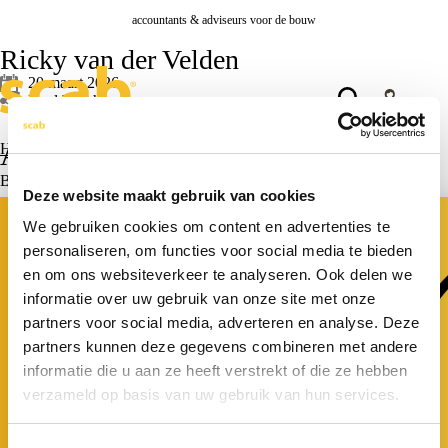
accountants & adviseurs voor de bouw
Ricky van der Velden
20 maart 2026
Deel bericht
Actueel
Home
>
Ricky van der Velden
Bekijk alle actualiteiten >
Deze website maakt gebruik van cookies
Personeelsadvies
Actueel
We gebruiken cookies om content en advertenties te
personaliseren, om functies voor social media te bieden
en om ons websiteverkeer te analyseren. Ook delen we
informatie over uw gebruik van onze site met onze
partners voor social media, adverteren en analyse. Deze
partners kunnen deze gegevens combineren met andere
informatie die u aan ze heeft verstrekt of die ze hebben
verzameld op basis van uw gebruik van hun services.