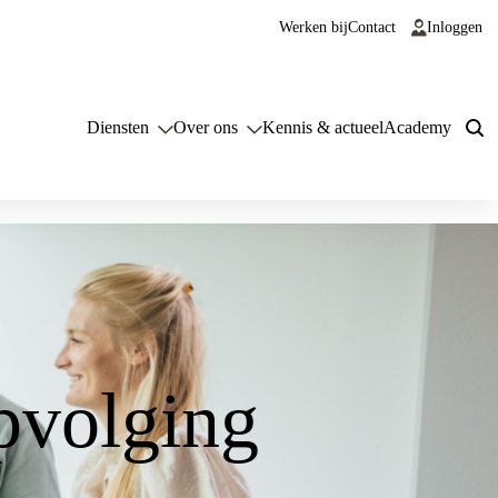
Werken bij
Contact
Inloggen
Diensten
Over ons
Kennis & actueel
Academy
pvolging