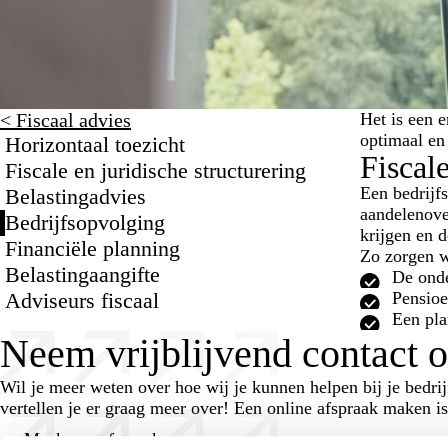
< Fiscaal advies
Het is een 
optimaal en
Horizontaal toezicht
Fiscal
Fiscale en juridische structurering
Een bedrijf
Belastingadvies
aandelenove
Bedrijfsopvolging
krijgen en d
Financiële planning
Zo zorgen w
Belastingaangifte
De onde
Adviseurs fiscaal
Pensioe
Een pla
Neem vrijblijvend contact 
Wil je meer weten over hoe wij je kunnen helpen bij je bedr
vertellen je er graag meer over! Een online afspraak maken i
Maak een afspraak