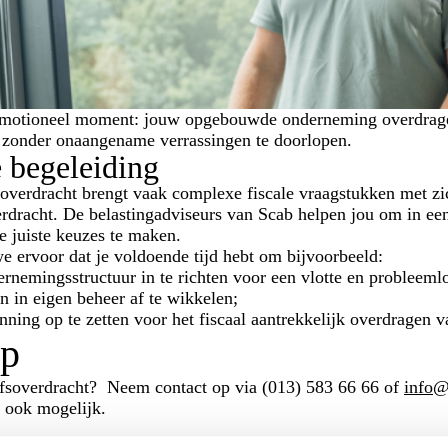
emotioneel moment: jouw opgebouwde onderneming overdragen
 zonder onaangename verrassingen te doorlopen.
e begeleiding
soverdracht brengt vaak complexe fiscale vraagstukken met zic
rdracht. De belastingadviseurs van Scab helpen jou om in een
e juiste keuzes te maken.
e ervoor dat je voldoende tijd hebt om bijvoorbeeld:
rnemingsstructuur in te richten voor een vlotte en probleeml
n in eigen beheer af te wikkelen;
nning op te zetten voor het fiscaal aantrekkelijk overdragen 
op
ijfsoverdracht? Neem contact op via (013) 583 66 66 of
info@
s ook mogelijk.