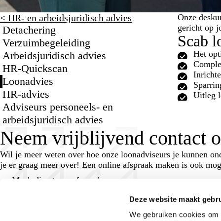
< HR- en arbeidsjuridisch advies
Onze deskun
gericht op j
Detachering
Scab l
Verzuimbegeleiding
Het opt
Arbeidsjuridisch advies
Comple
HR-Quickscan
Inricht
Loonadvies
Sparrin
HR-advies
Uitleg 
Adviseurs personeels- en
arbeidsjuridisch advies
Neem vrijblijvend contact 
Wil je meer weten over hoe onze loonadviseurs je kunnen on
je er graag meer over! Een online afspraak maken is ook mog
Maak direct een afspraak
Deze website maakt gebru
We gebruiken cookies om c