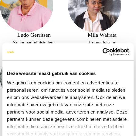
Ludo Gerritsen
Mila Wairata
Sr. loonadministrateur
Loonadviseur
Klantteam 5 & 6
Team AFAS
Deze website maakt gebruik van cookies
We gebruiken cookies om content en advertenties te
personaliseren, om functies voor social media te bieden
en om ons websiteverkeer te analyseren. Ook delen we
informatie over uw gebruik van onze site met onze
Miljeris Gonzalez
Monique van Iperenburg –
van Hautum
partners voor social media, adverteren en analyse. Deze
Loonadministrateur
partners kunnen deze gegevens combineren met andere
Klantteam 5 & 6
Loonadministrateur
Klantteam 3 & 4
informatie die u aan ze heeft verstrekt of die ze hebben
verzameld op basis van uw gebruik van hun services.