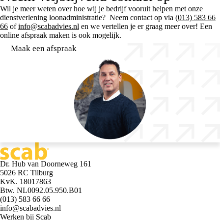
T:
013-583 3836
Wil je meer weten over hoe wij je bedrijf vooruit helpen met onze
dienstverlening loonadministratie? Neem contact op via
(013) 583 66
66
of
info@scabadvies.nl
en we vertellen je er graag meer over! Een
online afspraak maken is ook mogelijk.
Maak een afspraak
Dr. Hub van Doorneweg 161
5026 RC Tilburg
KvK. 18017863
Btw. NL0092.05.950.B01
(013) 583 66 66
info@scabadvies.nl
Werken bij Scab