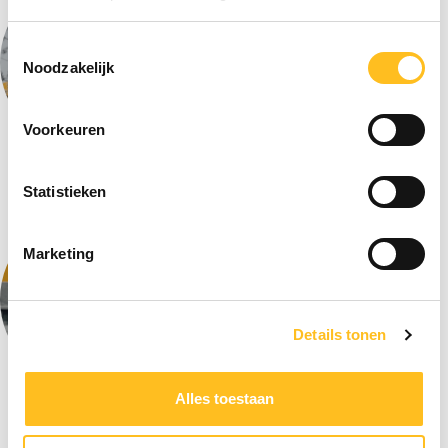
Toestemmingsselectie
Noodzakelijk
Voorkeuren
Peter Sinke
Andrea van Gompel
Manager Loonadministratie
Loonadministrateur
Statistieken
Klantteam 1 & 2
Marketing
Details tonen
Diana van de Laak
Edwin van de Grift
Alles toestaan
Loonadministrateur
Sr. loonadviseur
Klantteam 1 & 2