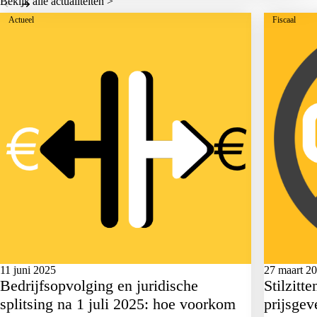
Bekijk alle actualiteiten >
Actueel
Fiscaal
11 juni 2025
27 maart 2
Bedrijfsopvolging en juridische
Stilzitt
splitsing na 1 juli 2025: hoe voorkom
prijsgev