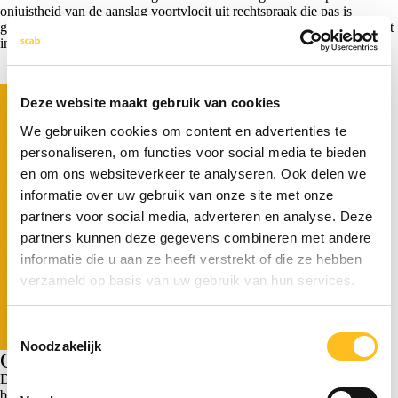
onjuistheid van de aanslag voortvloeit uit rechtspraak die pas is
gewezen nadat de aanslag definitief is geworden. De Hoge Raad heeft
in 2022 al beslist dat het Kerstarrest ‘nieuwe jurisprudentie’ is.
Deze website maakt gebruik van cookies
We gebruiken cookies om content en advertenties te
personaliseren, om functies voor social media te bieden
en om ons websiteverkeer te analyseren. Ook delen we
informatie over uw gebruik van onze site met onze
partners voor social media, adverteren en analyse. Deze
partners kunnen deze gegevens combineren met andere
informatie die u aan ze heeft verstrekt of die ze hebben
verzameld op basis van uw gebruik van hun services.
Toestemmingsselectie
Noodzakelijk
Gelijke behandeling en evenredigheid
De Hoge Raad ziet geen reden terug te komen van zijn eerdere
beslissing uit 2022. Personen die niet tijdig bezwaar hebben gemaakt,