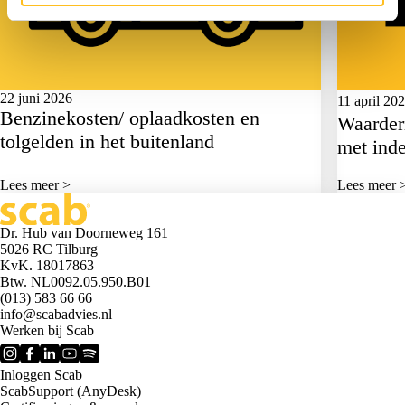
22 juni 2026
11 april 20
Benzinekosten/ oplaadkosten en
Waarder
tolgelden in het buitenland
met ind
Lees meer >
Lees meer 
Dr. Hub van Doorneweg 161
5026 RC Tilburg
KvK. 18017863
Btw. NL0092.05.950.B01
(013) 583 66 66
info@scabadvies.nl
Werken bij Scab
Inloggen Scab
ScabSupport (AnyDesk)