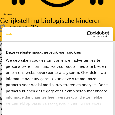
Actueel
Gelijkstelling biologische kinderen
17 september 2025
Deel bericht
Door: Redouan Ameziane, belastingadviseur bij Scab
In families kunnen de verhoudingen soms complex zijn. De
Successiewet maakt nu nog onderscheid tussen juridische en
biologische kinderen. Dit leidt soms tot ongelijke belastingheffing bij
Deze website maakt gebruik van cookies
erfenissen of schenkingen.
Huidige regeling
We gebruiken cookies om content en advertenties te
Voor de erf- en schenkbelasting geldt een indeling in tariefgroepen.
personaliseren, om functies voor social media te bieden
Kinderen vallen in tariefgroep 1 en betalen de laagste tarieven en
en om ons websiteverkeer te analyseren. Ook delen we
hebben de hoogste vrijstellingen. Biologische kinderen die niet
juridisch erkend zijn, vielen tot nu toe buiten deze groep. Daardoor
informatie over uw gebruik van onze site met onze
moesten zij vaak veel meer belasting betalen over hetzelfde vermogen.
partners voor social media, adverteren en analyse. Deze
Wat verandert er per 2026?
partners kunnen deze gegevens combineren met andere
Biologische kinderen worden voortaan gelijkgesteld met juridische
informatie die u aan ze heeft verstrekt of die ze hebben
kinderen. Daarmee krijgen zij dezelfde fiscale positie voor de schenk-
en erfbelasting.
verzameld op basis van uw gebruik van hun services.
Wat betekent dit voor jou?
Voor families waarin biologische kinderen betrokken zijn die niet