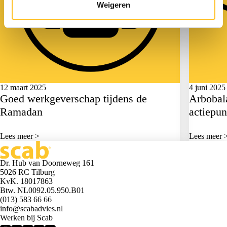
Weigeren
12 maart 2025
4 juni 2025
Goed werkgeverschap tijdens de
Arbobala
Ramadan
actiepu
Lees meer >
Lees meer 
Dr. Hub van Doorneweg 161
5026 RC Tilburg
KvK. 18017863
Btw. NL0092.05.950.B01
(013) 583 66 66
info@scabadvies.nl
Werken bij Scab