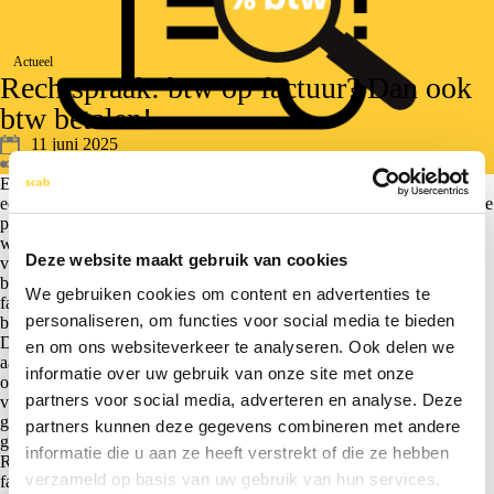
Actueel
Rechtspraak: btw op factuur? Dan ook
btw betalen!
11 juni 2025
Deel bericht
Een ondernemer drijft zijn onderneming in de vorm van een
eenmanszaak. Hij houdt zich bezig met het managen van internationale
projecten, met een specialisatie in industriële koelsystemen. De
werkzaamheden worden wereldwijd uitgevoerd. In 2017 en 2018
Deze website maakt gebruik van cookies
verricht hij werkzaamheden voor een Nederlandse opdrachtgever en
brengt daarbij, ten onrechte, Nederlandse btw in rekening op zijn
We gebruiken cookies om content en advertenties te
facturen. Hij geeft echter niet alle gefactureerde bedragen aan in zijn
personaliseren, om functies voor social media te bieden
btw-aangifte. De inspecteur legt een naheffingsaanslag op.
De ondernemer is van mening dat de inspecteur de te weinig
en om ons websiteverkeer te analyseren. Ook delen we
aangegeven btw niet kan naheffen en stapt naar de rechter. Ter
informatie over uw gebruik van onze site met onze
onderbouwing voert hij aan dat hij zijn diensten vanuit Spanje heeft
partners voor social media, adverteren en analyse. Deze
verricht en dat hij per abuis Nederlandse btw in rekening heeft
gebracht. Van een woonplaats dan wel onderneming in Nederland is
partners kunnen deze gegevens combineren met andere
geen sprake.
informatie die u aan ze heeft verstrekt of die ze hebben
Rechtbank Zeeland-West-Brabant oordeelt dat iedereen die op een
verzameld op basis van uw gebruik van hun services.
factuur melding maakt van btw, deze belasting verschuldigd is. Dit