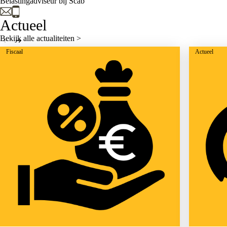
Belastingadviseur bij Scab
Actueel
Bekijk alle actualiteiten >
Fiscaal
Actueel