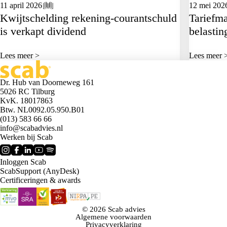
11 april 2026
12 mei 202
Kwijtschelding rekening-courantschuld
Tariefma
is verkapt dividend
belastin
Lees meer >
Lees meer 
Dr. Hub van Doorneweg 161
5026 RC Tilburg
KvK. 18017863
Btw. NL0092.05.950.B01
(013) 583 66 66
info@scabadvies.nl
Werken bij Scab
Inloggen Scab
ScabSupport (AnyDesk)
Certificeringen & awards
© 2026 Scab advies
Algemene voorwaarden
Privacyverklaring