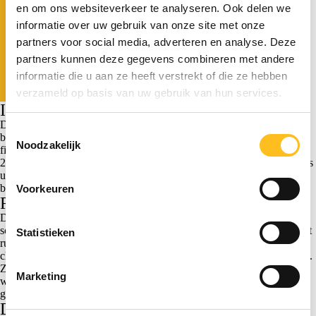
en om ons websiteverkeer te analyseren. Ook delen we
informatie over uw gebruik van onze site met onze
partners voor social media, adverteren en analyse. Deze
partners kunnen deze gegevens combineren met andere
informatie die u aan ze heeft verstrekt of die ze hebben
verzameld op basis van uw gebruik van hun services.
Inspecteur hanteert clusterbenadering
De inspecteur past de zogenoemde clusterbenadering toe. Die
Toestemmingsselectie
benadering houdt in dat je alle vennootschappen die in 2017 tot de
Noodzakelijk
fiscale eenheid behoorden, als één geheel beziet. Dat cluster maakt in
2020 per saldo verlies. Er is dus geen winst beschikbaar om het verlies
uit 2017 mee te verrekenen. De inspecteur baseert zich op een
beleidsbesluit uit 2024. De moedermaatschappij gaat in beroep.
Voorkeuren
Rechtbank: geen dwingend voorschrift
De rechtbank volgt de inspecteur niet. Het Besluit Fiscale Eenheid
schrijft de clusterbenadering niet dwingend voor. Het woord ‘ook’ laat
Statistieken
ruimte voor een andere benadering. De toelichting beperkt de
clusterbenadering tot de vraag of sprake is van voorvoegingsverliezen.
Zij strekt zich niet uit tot de bepaling van de voor verrekening vatbare
Marketing
winst in het jaar van verrekening. Een voorbeeld uit de parlementaire
geschiedenis ondersteunt die uitleg.
Doel horizontale verliesverrekening