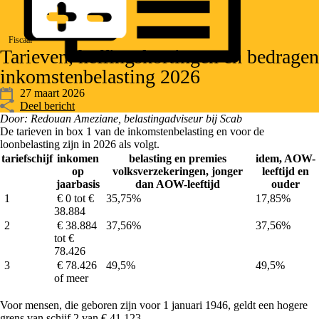
Fiscaal
Tarieven, heffingskortingen en bedragen
inkomstenbelasting 2026
27 maart 2026
Deel bericht
Door: Redouan Ameziane, belastingadviseur bij Scab
De tarieven in box 1 van de inkomstenbelasting en voor de
loonbelasting zijn in 2026 als volgt.
tariefschijf
inkomen
belasting en premies
idem, AOW-
op
volksverzekeringen, jonger
leeftijd en
jaarbasis
dan AOW-leeftijd
ouder
1
€ 0 tot €
35,75%
17,85%
38.884
2
€ 38.884
37,56%
37,56%
tot €
78.426
3
€ 78.426
49,5%
49,5%
of meer
Voor mensen, die geboren zijn voor 1 januari 1946, geldt een hogere
grens van schijf 2 van € 41.123.