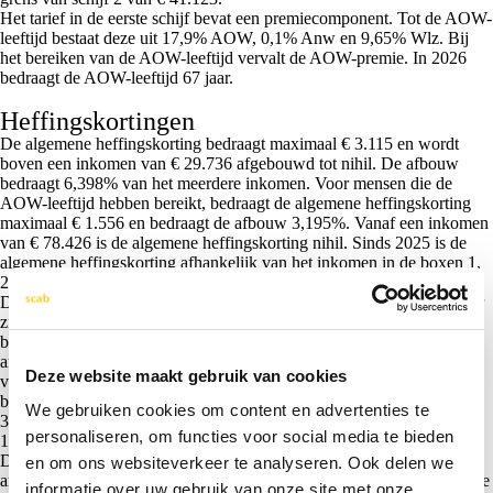
Het tarief in de eerste schijf bevat een premiecomponent. Tot de AOW-
leeftijd bestaat deze uit 17,9% AOW, 0,1% Anw en 9,65% Wlz. Bij
het bereiken van de AOW-leeftijd vervalt de AOW-premie. In 2026
bedraagt de AOW-leeftijd 67 jaar.
Heffingskortingen
De
algemene heffingskorting
bedraagt maximaal € 3.115 en wordt
boven een inkomen van € 29.736 afgebouwd tot nihil. De afbouw
bedraagt 6,398% van het meerdere inkomen. Voor mensen die de
AOW-leeftijd hebben bereikt, bedraagt de algemene heffingskorting
maximaal € 1.556 en bedraagt de afbouw 3,195%. Vanaf een inkomen
van € 78.426 is de algemene heffingskorting nihil. Sinds 2025 is de
algemene heffingskorting afhankelijk van het inkomen in de boxen 1,
2 en 3 samen.
De
arbeidskorting
bedraagt maximaal € 5.685 voor mensen die jonger
zijn dan de AOW-leeftijd. Voor mensen die de AOW-leeftijd hebben
bereikt, bedraagt de arbeidskorting maximaal € 2.840. De
arbeidskorting wordt afgebouwd tot nihil vanaf een arbeidsinkomen
Deze website maakt gebruik van cookies
van € 45.592. De afbouw bedraagt 6,51% van het arbeidsinkomen
boven € 45.592. Voor AOW-gerechtigden bedraagt de afbouw
We gebruiken cookies om content en advertenties te
3,250%. De arbeidskorting bedraagt nihil bij een inkomen vanaf €
personaliseren, om functies voor social media te bieden
132.290.
De
inkomensafhankelijke combinatiekorting
start op nihil bij een
en om ons websiteverkeer te analyseren. Ook delen we
arbeidsinkomen van € 6.239 en loopt op met 11,45% van het meerdere
informatie over uw gebruik van onze site met onze