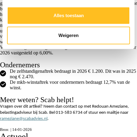
gebruikgemaakt van voorlopige forfaitaire rendementspercentages voor
banktegoeden en schulden. Voor banktegoeden wordt uitgegaan van
het rentepercentage van de maand juli van het voorafgaande
Alles toestaan
kalenderjaar op deposito’s met een opzegtermijn van maximaal drie
maanden. Voor 2026 bedraagt dit 1,28%. Voor schulden wordt
uitgegaan van het rentepercentage van de maand juli van het
Weigeren
voorafgaande kalenderjaar over het totale uitstaande bedrag aan
woninghypotheken. Voor 2026 bedraagt dit 2,70%.
Voor de categorie overige bezittingen is het definitieve rendement voor
2026 vastgesteld op 6,00%.
Ondernemers
De zelfstandigenaftrek bedraagt in 2026 € 1.200. Dit was in 2025
nog € 2.470.
De mkb-winstaftrek voor ondernemers bedraagt 12,7% van de
winst.
Meer weten? Scab helpt!
Vragen over dit artikel? Neem dan contact op met Redouan Ameziane,
belastingadviseur bij Scab. Bel 013-583 6734 of stuur een mailtje naar
rameziane@scabadvies.nl
.
Bron: | 14-01-2026
Actueel