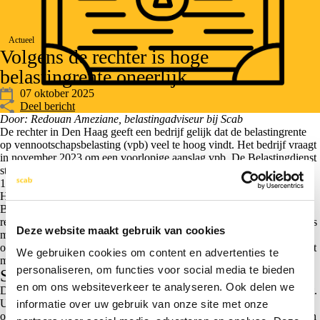
Actueel
Volgens de rechter is hoge
belastingrente oneerlijk
07 oktober 2025
Deel bericht
Door: Redouan Ameziane, belastingadviseur bij Scab
De rechter in Den Haag geeft een bedrijf gelijk dat de belastingrente
op vennootschapsbelasting (vpb) veel te hoog vindt. Het bedrijf vraagt
in november 2023 om een voorlopige aanslag vpb. De Belastingdienst
stuurt deze aanslag in december 2023. Daarbij moet het bedrijf ook €
1.658 aan rente betalen.
Het bedrijf vindt dat te veel en wil maar € 632 betalen. De
Belastingdienst gaat hier niet mee akkoord. Het bedrijf gaat naar de
rechter en krijgt gelijk. De rechter oordeelt dat de hoge rente in strijd is
Deze website maakt gebruik van cookies
met het ‘evenredigheidsbeginsel’. Dit beginsel betekent dat de
overheid bij het maken van regels een eerlijke belangenafweging moet
We gebruiken cookies om content en advertenties te
maken en hierbij alle belangen moet betrekken.
personaliseren, om functies voor social media te bieden
Schatkist
en om ons websiteverkeer te analyseren. Ook delen we
De overheid wil met de hoge rente geld binnenhalen voor de schatkist.
Uit de stukken blijkt dat dit zelfs het belangrijkste doel is. De rechter
informatie over uw gebruik van onze site met onze
overweegt dat het verwerven van geld met een hoge belastingrente ten