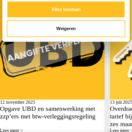
Alles toestaan
Weigeren
12 november 2025
13 juli 202
Opgave UBD en samenwerking met
Overdrac
zzp’ers met btw-verleggingsregeling
tarief b
zes maa
Lees meer >
Lees meer 