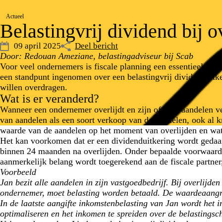
Actueel
Belastingvrij dividend bij 
09 april 2025
Deel bericht
Door: Redouan Ameziane, belastingadviseur bij Scab
Voor veel ondernemers is fiscale planning een essentieel ond
een standpunt ingenomen over een belastingvrij dividenduitker
willen overdragen.
Wat is er veranderd?
Wanneer een ondernemer overlijdt en zijn of haar aandelen ve
van aandelen als een soort verkoop van de aandelen, ook al k
waarde van de aandelen op het moment van overlijden en wat 
Het kan voorkomen dat er een dividenduitkering wordt gedaan
binnen 24 maanden na overlijden. Onder bepaalde voorwaarden 
aanmerkelijk belang wordt toegerekend aan de fiscale partner
Voorbeeld
Jan bezit alle aandelen in zijn vastgoedbedrijf. Bij overli
ondernemer, moet belasting worden betaald. De waardeaangr
In de laatste aangifte inkomstenbelasting van Jan wordt het 
optimaliseren en het inkomen te spreiden over de belastingsch