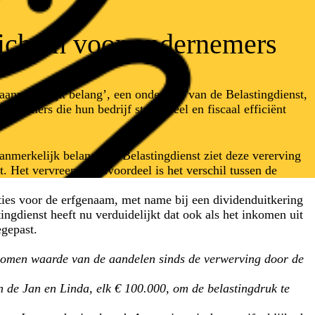
nzichten voor ondernemers
 aanmerkelijk belang’, een onderdeel van de Belastingdienst,
rnemers die hun bedrijf structureel en fiscaal efficiënt
anmerkelijk belang. De Belastingdienst ziet deze vererving
t. Het vervreemdingsvoordeel is het verschil tussen de
ties voor de erfgenaam, met name bij een dividenduitkering
ngdienst heeft nu verduidelijkt dat ook als het inkomen uit
egepast.
genomen waarde van de aandelen sinds de verwerving door de
n de Jan en Linda, elk € 100.000, om de belastingdruk te