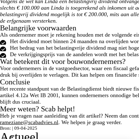
Volgens de wet kan Linda een belastingvrij dividend ontvangen
slechts € 100.000 aan Linda is toegerekend als inkomen uit aa
belastingvrij dividend mogelijk is tot € 200.000, mits aan al
de erfgenaam versterken.
Belangrijke voorwaarden
Als ondernemer moet je rekening houden met de volgende ei
Het dividend moet binnen 24 maanden na overlijden wor
Het bedrag van het belastingvrije dividend mag niet hoge
De verkrijgingsprijs van de aandelen wordt met het belas
Wat betekent dit voor bouwondernemers?
Voor ondernemers in de vastgoedsector, waar een fiscaal gefa
druk bij overlijden te verlagen. Dit kan helpen om financiële 
Conclusie
Het recente standpunt van de Belastingdienst biedt nieuwe fi
artikel 4.12a Wet IB 2001, kunnen ondernemers onnodige bel
blijft dus cruciaal.
Meer weten? Scab helpt!
Heb je vragen naar aanleiding van dit artikel? Neem dan con
rameziane@scabadvies.nl
. We helpen je graag verder.
Bron: | 09-04-2025
Actueel