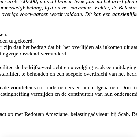
 van € 100.000, mits dit binnen twee jaar na het overlijden v
nmerkelijk belang, lijkt dit het maximum. Echter, de Belastin
le overige voorwaarden wordt voldaan. Dit kan een aanzienlijk
sen:
den uitgekeerd.
r zijn dan het bedrag dat bij het overlijden als inkomen uit 
tingvrije dividend verminderd.
ciliteerde bedrijfsoverdracht en opvolging vaak een uitdaging
stabiliteit te behouden en een soepele overdracht van het bedr
scale voordelen voor ondernemers en hun erfgenamen. Door tij
astingheffing vermijden en de continuïteit van hun ondernem
tact op met Redouan Ameziane, belastingadviseur bij Scab. Be