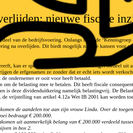
overlijden: nieuwe fiscale i
erdeel van de bedrijfsvoering. Onlangs heeft de ‘Kennisgroep
ing na overlijden. Dit biedt mogelijk nieuwe kansen voor onde
rerft, kan er sprake zijn van een vervreemdingsvoordeel uit a
rijgen de erfgenamen ze zonder dat er echt iets wordt verkoch
de ondernemer er ooit voor heeft betaald.
 om de belasting mee te betalen. Dit heeft fiscale consequen
is deze dividenduitkering namelijk belastingvrij. De Belasti
, de vrijstelling van artikel 4.12a Wet IB 2001 kan worden to
jden komen de aandelen toe aan zijn vrouw Linda. Over de toe
oei bedraagt € 200.000.
inkomen uit aanmerkelijk belang van € 200.000 verdeeld tusse
ijven in box 2.