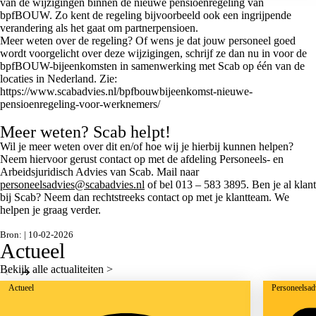
van de wijzigingen binnen de nieuwe pensioenregeling van
bpfBOUW. Zo kent de regeling bijvoorbeeld ook een ingrijpende
verandering als het gaat om partnerpensioen.
Meer weten over de regeling? Of wens je dat jouw personeel goed
wordt voorgelicht over deze wijzigingen, schrijf ze dan nu in voor de
bpfBOUW-bijeenkomsten in samenwerking met Scab op één van de
locaties in Nederland. Zie:
https://www.scabadvies.nl/bpfbouwbijeenkomst-nieuwe-
pensioenregeling-voor-werknemers/
Meer weten? Scab helpt!
Wil je meer weten over dit en/of hoe wij je hierbij kunnen helpen?
Neem hiervoor gerust contact op met de afdeling Personeels- en
Arbeidsjuridisch Advies van Scab. Mail naar
personeelsadvies@scabadvies.nl
of bel 013 – 583 3895. Ben je al klant
bij Scab? Neem dan rechtstreeks contact op met je klantteam. We
helpen je graag verder.
Bron: | 10-02-2026
Actueel
Bekijk alle actualiteiten >
Actueel
Personeelsad