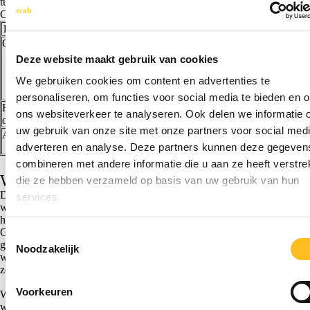
tussen werkgever en werknemer mogelijk.
Concreet betekent dit dus het volgende:
Premieafdracht voor:
Uitgangspunt:
Opt-out mog
Ouderdomspensioen
Loopt in basis door
Ja, werknemer 
(ongewijzigde
opt-out formuli
Deze website maakt gebruik van cookies
premieafdracht)
We gebruiken cookies om content en advertenties te
Mogelijkheid andere
premieverdeling
personaliseren, om functies voor social media te bieden en 
Risicoproduct voor
Loopt bij onbetaald verlof
Nee
ons websiteverkeer te analyseren. Ook delen we informatie 
overlijden
onverminderd door
uw gebruik van onze site met onze partners voor social medi
Arbeidsongeschiktheid
Loopt bij onbetaald verlof
Nee
adverteren en analyse. Deze partners kunnen deze gegeven
onverminderd door
combineren met andere informatie die u aan ze heeft verstrek
Wat dien je als werkgever te regelen?
die ze hebben verzameld op basis van uw gebruik van hun
Deze wijziging in de pensioenregeling zorgt ervoor dat je als
services.
werkgever hierop moet voorsorteren. De volgende acties dien je
hiervoor te verrichten:
Ga na of er werknemers zijn die nu of in de toekomst onbetaald verlof
Toestemmingsselectie
gaan opnemen en informeer hen over deze wijziging. Vraag hen of ze
Noodzakelijk
wel/niet pensioenopbouw van het ouderdomspensioen wensen voort te
zetten.
Voorkeuren
Werknemers die geen pensioenopbouw voor het ouderdomspensioen
wensen voort te zetten, dienen de afstandsverklaring te tekenen en op