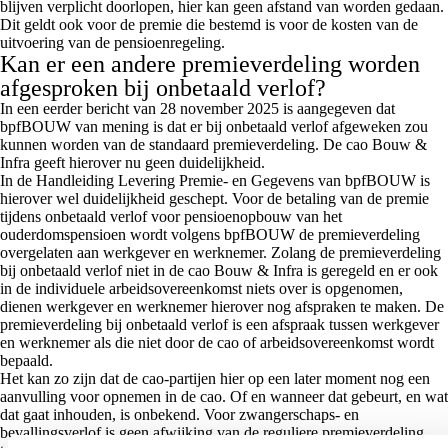
blijven verplicht doorlopen, hier kan geen afstand van worden gedaan.
Dit geldt ook voor de premie die bestemd is voor de kosten van de
uitvoering van de pensioenregeling.
Kan er een andere premieverdeling worden
afgesproken bij onbetaald verlof?
In een eerder bericht van 28 november 2025 is aangegeven dat
bpfBOUW van mening is dat er bij onbetaald verlof afgeweken zou
kunnen worden van de standaard premieverdeling. De cao Bouw &
Infra geeft hierover nu geen duidelijkheid.
In de Handleiding Levering Premie- en Gegevens van bpfBOUW is
hierover wel duidelijkheid geschept. Voor de betaling van de premie
tijdens onbetaald verlof voor pensioenopbouw van het
ouderdomspensioen wordt volgens bpfBOUW de premieverdeling
overgelaten aan werkgever en werknemer. Zolang de premieverdeling
bij onbetaald verlof niet in de cao Bouw & Infra is geregeld en er ook
in de individuele arbeidsovereenkomst niets over is opgenomen,
dienen werkgever en werknemer hierover nog afspraken te maken. De
premieverdeling bij onbetaald verlof is een afspraak tussen werkgever
en werknemer als die niet door de cao of arbeidsovereenkomst wordt
bepaald.
Het kan zo zijn dat de cao-partijen hier op een later moment nog een
aanvulling voor opnemen in de cao. Of en wanneer dat gebeurt, en wat
dat gaat inhouden, is onbekend. Voor zwangerschaps- en
bevallingsverlof is geen afwijking van de reguliere premieverdeling