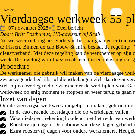
Actueel
Vierdaagse werkweek 55-p
07 november 2025
Deel bericht
Door: Britt Posthumus, HR-adviseur bij Scab
Nu we weer richting het einde van het jaar gaan en er (nie
te frissen. Binnen de cao Bouw & Infra bestaat de regeling: 
dienstverband. Met deze regeling kan de werknemer op zijn o
week. De regeling wordt gezien als een tussenoplossing om 
Procedure
De werknemer die gebruik wil maken van de vierdaagse werkwe
zwaarwegende bedrijfs- of dienstbelangen zich daartegen ve
stelt hij na overleg met de werknemer de werktijden vast. Ga
werkweek op enig moment te stoppen en weer terug te gaan 
Inzet van dagen
Om de vierdaagse werkweek mogelijk te maken, gebruikt de
In de cao erkende feestdagen die op werkdagen vallen.
Vakantiedagen, rekening houdend met het recht van wer
Roostervrije dagen. De opbouw van deze dagen gebeurt o
Extra roostervrij dagen voor oudere werknemers. Het geb