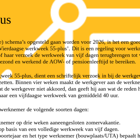
lus
uwe) schema’s opgesteld gaan worden voor 2026, is het een g
‘Vierdaagse werkweek 55-plus’. Dit is een regeling voor werk
f haar verzoek de werkweek van vijf dagen terugbrengen tot 
gezond en werkend de AOW- of pensioenleeftijd te bereiken.
ek 55-plus, dient een schriftelijk verzoek in bij de werkgev
rzetten. Binnen vier weken maakt de werkgever aan de werkn
at de werkgever niet akkoord, dan geeft hij aan wat de reden 
naar een vijfdaagse werkweek van gemiddeld 40 uur.
 werknemer de volgende soorten dagen:
knemer op drie weken aaneengesloten zomervakantie.
p basis van een volledige werkweek van vijf dagen.
oortejaar en het type werknemer (bouwplaats/UTA) bepaalt he