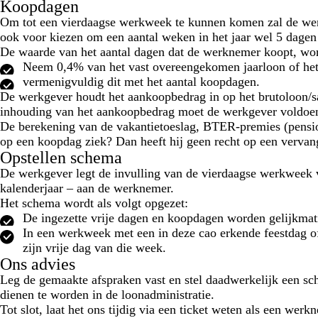
Koopdagen
Om tot een vierdaagse werkweek te kunnen komen zal de we
ook voor kiezen om een aantal weken in het jaar wel 5 dagen 
De waarde van het aantal dagen dat de werknemer koopt, word
Neem 0,4% van het vast overeengekomen jaarloon of het 
vermenigvuldig dit met het aantal koopdagen.
De werkgever houdt het aankoopbedrag in op het brutoloon/sal
inhouding van het aankoopbedrag moet de werkgever voldoen
De berekening van de vakantietoeslag, BTER-premies (pensi
op een koopdag ziek? Dan heeft hij geen recht op een vervan
Opstellen schema
De werkgever legt de invulling van de vierdaagse werkweek 
kalenderjaar – aan de werknemer.
Het schema wordt als volgt opgezet:
De ingezette vrije dagen en koopdagen worden gelijkmati
In een werkweek met een in deze cao erkende feestdag o
zijn vrije dag van die week.
Ons advies
Leg de gemaakte afspraken vast en stel daadwerkelijk een sc
dienen te worden in de loonadministratie.
Tot slot, laat het ons tijdig via een ticket weten als een we