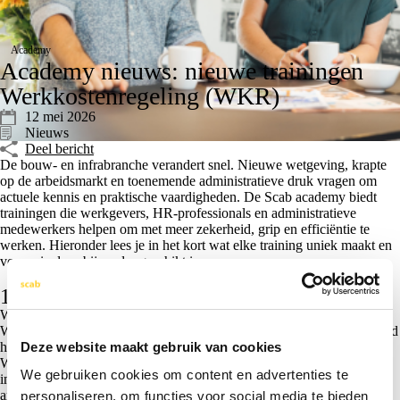
Academy
Academy nieuws: nieuwe trainingen
Werkkostenregeling (WKR)
12 mei 2026
Nieuws
Deel bericht
De bouw- en infrabranche verandert snel. Nieuwe wetgeving, krapte
op de arbeidsmarkt en toenemende administratieve druk vragen om
actuele kennis en praktische vaardigheden. De Scab academy biedt
trainingen die werkgevers, HR-professionals en administratieve
medewerkers helpen om met meer zekerheid, grip en efficiëntie te
werken. Hieronder lees je in het kort wat elke training uniek maakt en
voor wie deze bijzonder geschikt is.
1. De WKR (Werkkostenregeling)
Werk je met vergoedingen of extra’s voor je mensen? Dan moet je de
WKR goed toepassen.In deze praktische training leer je in één ochtend
Deze website maakt gebruik van cookies
hoe je binnen de vrije ruimte blijft en 80% eindheffing voorkomt. De
WKR (Werkkostenregeling) is voor veel ondernemers een
We gebruiken cookies om content en advertenties te
ingewikkelde en onduidelijke regeling en roept het meer vragen dan
antwoorden op. Want wat is nou de vrije ruimte, wat mag ik nog wel
personaliseren, om functies voor social media te bieden