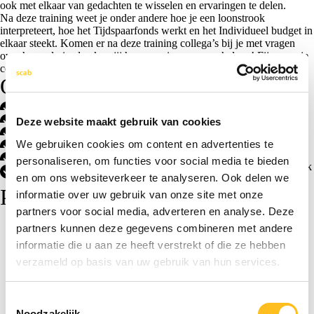
ook met elkaar van gedachten te wisselen en ervaringen te delen.
Na deze training weet je onder andere hoe je een loonstrook
interpreteert, hoe het Tijdspaarfonds werkt en het Individueel budget in
elkaar steekt. Komen er na deze training collega’s bij je met vragen
over hun salaris, dan kun jij hen nu prima op weg helpen! Fijn voor je
collega’s en het geeft verdieping aan je vak.
Onderwerpen
Aandachtspunten bij indiensttreding
Uitleg alle begrippen op de loonstrook (bruto-netto berekening)
Deze website maakt gebruik van cookies
Auto/fiets van de zaak
Afdrachten belastingdienst/pensioen
We gebruiken cookies om content en advertenties te
Alle verlofsoorten
personaliseren, om functies voor social media te bieden
In relatie tot Bouw & Infra: tijdspaarfonds en 4-daagse werkweek
en om ons websiteverkeer te analyseren. Ook delen we
55-plussers
Praktisch
informatie over uw gebruik van onze site met onze
partners voor social media, adverteren en analyse. Deze
partners kunnen deze gegevens combineren met andere
Doelgroep
informatie die u aan ze heeft verstrekt of die ze hebben
verzameld op basis van uw gebruik van hun services.
Resultaat
Na deze training weet je onder andere hoe je een loonstrook
Toestemmingsselectie
interpreteert, hoe het Tijdspaarfonds werkt en het Individueel budget in
Noodzakelijk