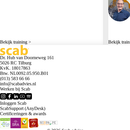
Training
Bekijk training >
Bekijk trai
Dr. Hub van Doorneweg 161
5026 RC Tilburg
KvK. 18017863
Btw. NL0092.05.950.B01
(013) 583 66 66
info@scabadvies.nl
Werken bij Scab
Inloggen Scab
ScabSupport (AnyDesk)
Certificeringen & awards