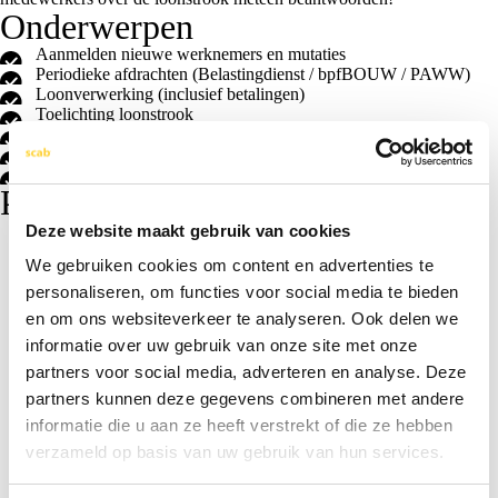
Onderwerpen
Aanmelden nieuwe werknemers en mutaties
Periodieke afdrachten (Belastingdienst / bpfBOUW / PAWW)
Loonverwerking (inclusief betalingen)
Toelichting loonstrook
Werkgevers-/werknemersportaal
Dashboard met benchmark
Ticketsysteem
Praktisch
Deze website maakt gebruik van cookies
Doelgroep
We gebruiken cookies om content en advertenties te
personaliseren, om functies voor social media te bieden
en om ons websiteverkeer te analyseren. Ook delen we
Resultaat
informatie over uw gebruik van onze site met onze
Na deze training heb je handvatten om jouw werkproces af te stemmen
partners voor social media, adverteren en analyse. Deze
op onze loonadministratie. Daarnaast haal je voortaan meer uit onze
Werkvorm
partners kunnen deze gegevens combineren met andere
online dienst Personeel & Salaris en kun je de eerste vragen van
medewerkers over de loonstrook meteen beantwoorden!
informatie die u aan ze heeft verstrekt of die ze hebben
De training vindt plaats via een online webinar.
verzameld op basis van uw gebruik van hun services.
Duur