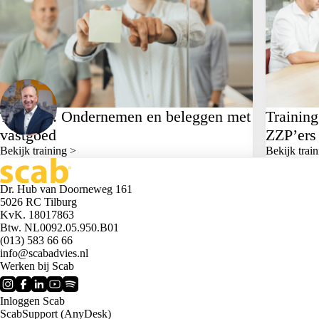
Training: Ondernemen en beleggen met
Trainin
vastgoed
ZZP’ers
Bekijk training >
Bekijk trai
Dr. Hub van Doorneweg 161
5026 RC Tilburg
KvK. 18017863
Btw. NL0092.05.950.B01
(013) 583 66 66
info@scabadvies.nl
Werken bij Scab
Inloggen Scab
ScabSupport (AnyDesk)