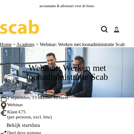
accountants & adviseurs voor de bouw
Home
>
Academy
>
Webinar: Werken met loonadministratie Scab
Webinar: Werken met
loonadministratie Scab
2 september, 13 oktober en meer
Webinar
Klant €75
(per persoon, excl. btw)
Bekijk startdata
Deel deze training