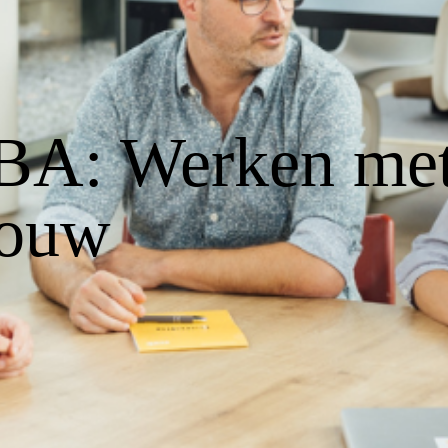
DBA: Werken me
bouw