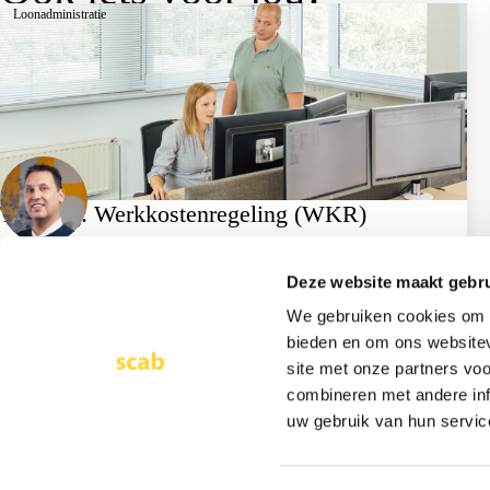
Loonadministratie
Training: Werkkostenregeling (WKR)
Deze website maakt gebru
We gebruiken cookies om c
bieden en om ons websitev
site met onze partners vo
combineren met andere inf
Bekijk training >
uw gebruik van hun servic
Dr. Hub van Doorneweg 161
5026 RC Tilburg
KvK. 18017863