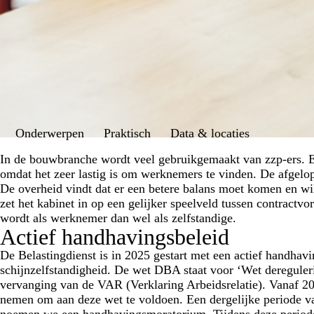
Onderwerpen
Praktisch
Data & locaties
In de bouwbranche wordt veel gebruikgemaakt van zzp-ers. En
omdat het zeer lastig is om werknemers te vinden. De afgelo
De overheid vindt dat er een betere balans moet komen en wi
zet het kabinet in op een gelijker speelveld tussen contract
wordt als werknemer dan wel als zelfstandige.
Actief handhavingsbeleid
De Belastingdienst is in 2025 gestart met een actief handhav
schijnzelfstandigheid. De wet DBA staat voor ‘Wet dereguleri
vervanging van de VAR (Verklaring Arbeidsrelatie). Vanaf 201
nemen om aan deze wet te voldoen. Een dergelijke periode van
noemen we een handhavingsmoratorium. Tijdens deze periode h