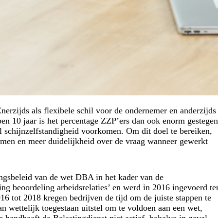
erzijds als flexibele schil voor de ondernemer en anderzijds
pen 10 jaar is het percentage ZZP’ers dan ook enorm gestegen
l schijnzelfstandigheid voorkomen. Om dit doel te bereiken,
vormen en meer duidelijkheid over de vraag wanneer gewerkt
ingsbeleid van de wet DBA in het kader van de
ng beoordeling arbeidsrelaties’ en werd in 2016 ingevoerd te
6 tot 2018 kregen bedrijven de tijd om de juiste stappen te
 wettelijk toegestaan uitstel om te voldoen aan een wet,
andhaaft de Belastingdienst niet actief, behalve in geval