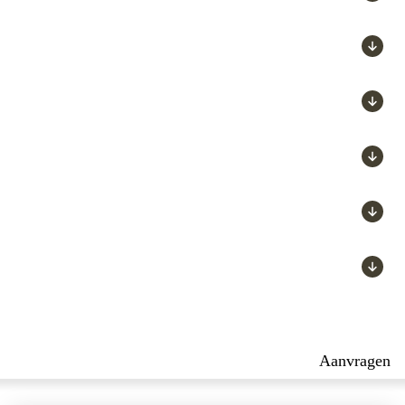
 iemand een zzp-er is of in dienstverband werkt. Je weet waar
 waar moet je rekening mee houden als je zzp-ers inzet. En kom
 betalen € 200,-. Ben je nog geen klant dan bedragen de koste
ail naar
academy@scabadvies.nl
of bel 013-583 66 66. Laat
l
of bel 013-583 66 66. We helpen je graag verder.
Aanvragen