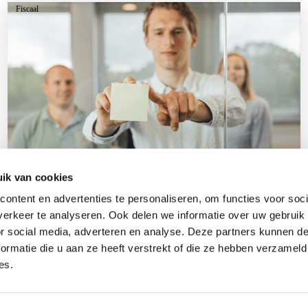
Fiscaal
ik van cookies
ontent en advertenties te personaliseren, om functies voor soci
Training: Ondernemen en beleggen met
erkeer te analyseren. Ook delen we informatie over uw gebruik
vastgoed
or social media, adverteren en analyse. Deze partners kunnen 
ormatie die u aan ze heeft verstrekt of die ze hebben verzameld
Bekijk training >
es.
(013) 583 66 66
info@scabadvies.nl
Werken bij Scab