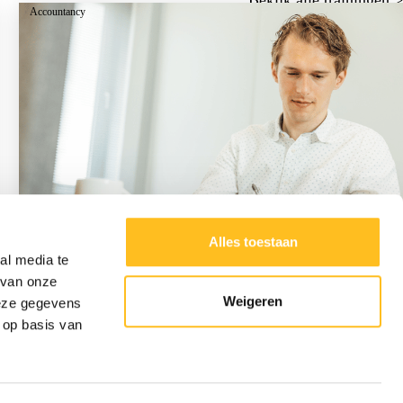
Accountancy
Alles toestaan
al media te
Training onderhanden projecten
 van onze
Weigeren
deze gegevens
 op basis van
Bekijk training >
Inloggen Scab
ScabSupport (AnyDesk)
Certificeringen & awards