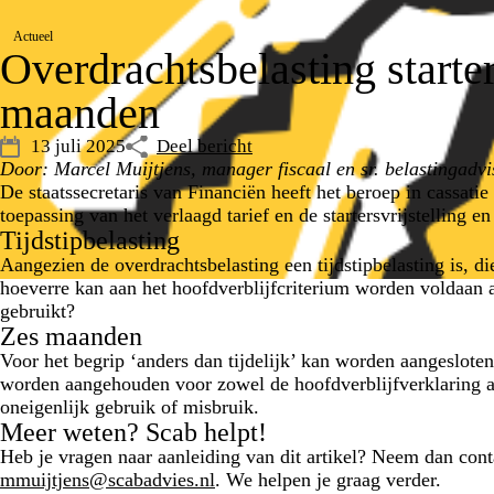
Actueel
Overdrachtsbelasting starter
maanden
13 juli 2025
Deel bericht
Door: Marcel Muijtjens, manager fiscaal en sr. belastingadvi
De staatssecretaris van Financiën heeft het beroep in cassati
toepassing van het verlaagd tarief en de startersvrijstelling e
Tijdstipbelasting
Aangezien de overdrachtsbelasting een tijdstipbelasting is, di
hoeverre kan aan het hoofdverblijfcriterium worden voldaan al
gebruikt?
Zes maanden
Voor het begrip ‘anders dan tijdelijk’ kan worden aangeslot
worden aangehouden voor zowel de hoofdverblijfverklaring al
oneigenlijk gebruik of misbruik.
Meer weten? Scab helpt!
Heb je vragen naar aanleiding van dit artikel? Neem dan cont
mmuijtjens@scabadvies.nl
. We helpen je graag verder.