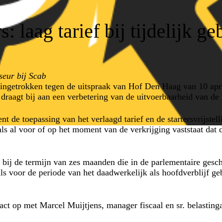
s: laag tarief bij tijdelijk 
seur bij Scab
e ingetrokken tegen de uitspraak van Hof Den Haag van 10 apri
n draagt bij aan een verbetering van de uitvoerbaarheid van de r
ent de toepassing van het verlaagd tarief en de startersvrijste
s al voor of op het moment van de verkrijging vaststaat dat d
en bij de termijn van zes maanden die in de parlementaire ge
s voor de periode van het daadwerkelijk als hoofdverblijf g
act op met Marcel Muijtjens, manager fiscaal en sr. belasting