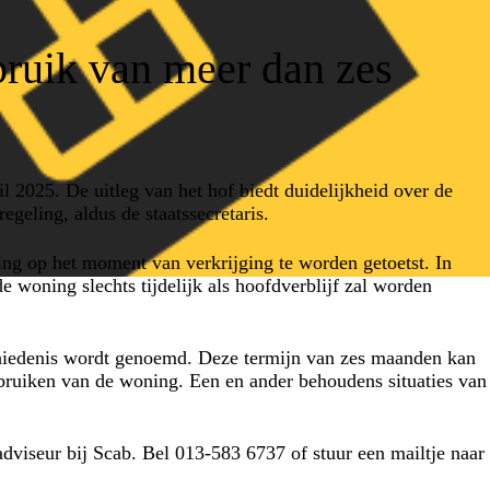
gebruik van meer dan zes
l 2025. De uitleg van het hof biedt duidelijkheid over de
egeling, aldus de staatssecretaris.
lling op het moment van verkrijging te worden getoetst. In
e woning slechts tijdelijk als hoofdverblijf zal worden
schiedenis wordt genoemd. Deze termijn van zes maanden kan
ebruiken van de woning. Een en ander behoudens situaties van
adviseur bij Scab. Bel 013-583 6737 of stuur een mailtje naar