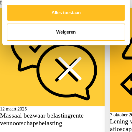
Bekijk alle actualiteiten >
Actueel
Actueel
Alles toestaan
Weigeren
12 maart 2025
Massaal bezwaar belastingrente
7 oktober 
Lening 
vennootschapsbelasting
afloscap