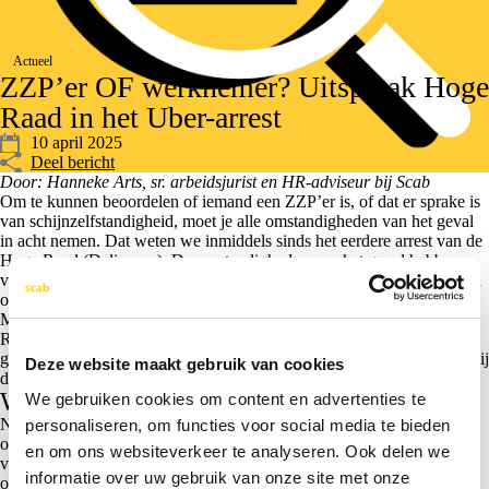
Actueel
ZZP’er OF werknemer? Uitspraak Hoge
Raad in het Uber-arrest
10 april 2025
Deel bericht
Door: Hanneke Arts, sr. arbeidsjurist en HR-adviseur bij Scab
Om te kunnen beoordelen of iemand een ZZP’er is, of dat er sprake is
van schijnzelfstandigheid, moet je alle omstandigheden van het geval
in acht nemen. Dat weten we inmiddels sinds het eerdere arrest van de
Hoge Raad (Deliveroo). De omstandigheden van het geval hebben
voornamelijk betrekking op de vraag hoe het werk en de relatie tussen
opdrachtgever en ZZP‘er er in de praktijk uitziet.
Met de uitspraak van de Hoge Raad in het Uber-arrest geeft de Hoge
Raad aan, dat ook de manier waarop de ZZP’er zich presenteert en
gedraagt buiten de relatie met de opdrachtgever, van belang kan zijn bij
Deze website maakt gebruik van cookies
de beoordeling of er sprake is van een zuivere ZZP-relatie.
Wat betekent dit nu?
We gebruiken cookies om content en advertenties te
Naast alle andere omstandigheden van het geval en alle
personaliseren, om functies voor social media te bieden
omstandigheden die genoemd worden in het Deliveroo-arrest, is het
en om ons websiteverkeer te analyseren. Ook delen we
van belang om te kijken of de ZZP’er zich ook als zelfstandig
informatie over uw gebruik van onze site met onze
ondernemer gedraagt.