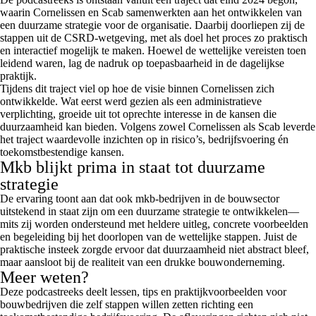
waarin Cornelissen en Scab samenwerkten aan het ontwikkelen van
een duurzame strategie voor de organisatie. Daarbij doorliepen zij de
stappen uit de CSRD‑wetgeving, met als doel het proces zo praktisch
en interactief mogelijk te maken. Hoewel de wettelijke vereisten toen
leidend waren, lag de nadruk op toepasbaarheid in de dagelijkse
praktijk.
Tijdens dit traject viel op hoe de visie binnen Cornelissen zich
ontwikkelde. Wat eerst werd gezien als een administratieve
verplichting, groeide uit tot oprechte interesse in de kansen die
duurzaamheid kan bieden. Volgens zowel Cornelissen als Scab leverde
het traject waardevolle inzichten op in risico’s, bedrijfsvoering én
toekomstbestendige kansen.
Mkb blijkt prima in staat tot duurzame
strategie
De ervaring toont aan dat ook mkb‑bedrijven in de bouwsector
uitstekend in staat zijn om een duurzame strategie te ontwikkelen—
mits zij worden ondersteund met heldere uitleg, concrete voorbeelden
en begeleiding bij het doorlopen van de wettelijke stappen. Juist de
praktische insteek zorgde ervoor dat duurzaamheid niet abstract bleef,
maar aansloot bij de realiteit van een drukke bouwonderneming.
Meer weten?
Deze podcastreeks deelt lessen, tips en praktijkvoorbeelden voor
bouwbedrijven die zelf stappen willen zetten richting een