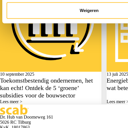
Weigeren
10 september 2025
13 juli 202
Toekomstbestendig ondernemen, het
Energieb
kan echt! Ontdek de 5 ‘groene’
wat bete
subsidies voor de bouwsector
Lees meer >
Lees meer 
Dr. Hub van Doorneweg 161
5026 RC Tilburg
KvK. 18017863