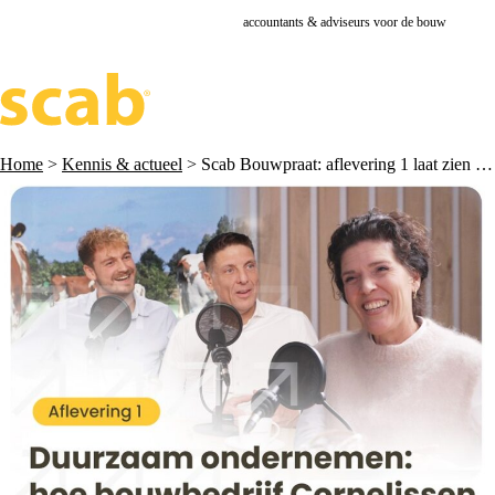
accountants & adviseurs voor de bouw
Home
>
Kennis & actueel
>
Scab Bouwpraat: aflevering 1 laat zien hoe bouw‑mkb duurzaamheid succesvol kan vormgeven