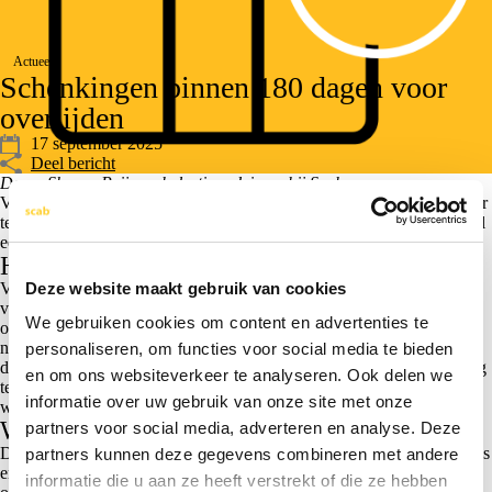
Actueel
Schenkingen binnen 180 dagen voor
overlijden
17 september 2025
Deel bericht
Door: Sharon Reijven, belastingadviseur bij Scab
Veel ondernemers maken gebruik van schenkingen om vermogen over
te dragen aan de volgende generatie. Daarbij speelt de 180-dagenregel
een belangrijke rol.
Huidige regeling
Deze website maakt gebruik van cookies
Volgens de Successiewet wordt een schenking die binnen 180 dagen
vóór het overlijden van de schenker is gedaan, behandeld alsof deze
We gebruiken cookies om content en advertenties te
onderdeel uitmaakt van de erfenis. De schenking wordt dan bij de
nalatenschap geteld en belast met erfbelasting. Deze regel voorkomt
personaliseren, om functies voor social media te bieden
dat vlak voor overlijden vermogen wordt weggegeven om erfbelasting
en om ons websiteverkeer te analyseren. Ook delen we
te ontwijken. Er moet dan zowel aangifte-, schenk- als erfbelasting
informatie over uw gebruik van onze site met onze
worden gedaan.
Wat verandert er per 2026?
partners voor social media, adverteren en analyse. Deze
De 180-dagenregel blijft bestaan, maar er worden technische reparaties
partners kunnen deze gegevens combineren met andere
en verduidelijkingen aangebracht. Daarmee wil de wetgever
informatie die u aan ze heeft verstrekt of die ze hebben