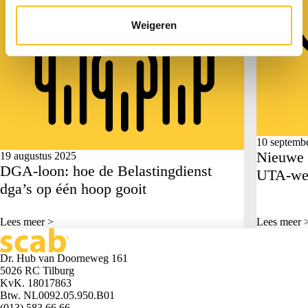
Weigeren
10 septemb
Nieuwe 
19 augustus 2025
DGA-loon: hoe de Belastingdienst
UTA-wer
dga’s op één hoop gooit
Lees meer >
Lees meer 
Dr. Hub van Doorneweg 161
5026 RC Tilburg
KvK. 18017863
Btw. NL0092.05.950.B01
(013) 583 66 66