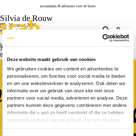
accountants & adviseurs voor de bouw
Silvia de Rouw
20 maart 2026
Deel bericht
Actueel
Home
>
Silvia de Rouw
Bekijk alle actualiteiten >
Deze website maakt gebruik van cookies
Actueel
Fiscaal
We gebruiken cookies om content en advertenties te
personaliseren, om functies voor social media te bieden
en om ons websiteverkeer te analyseren. Ook delen we
informatie over uw gebruik van onze site met onze
partners voor social media, adverteren en analyse. Deze
partners kunnen deze gegevens combineren met andere
informatie die u aan ze heeft verstrekt of die ze hebben
verzameld op basis van uw gebruik van hun services.