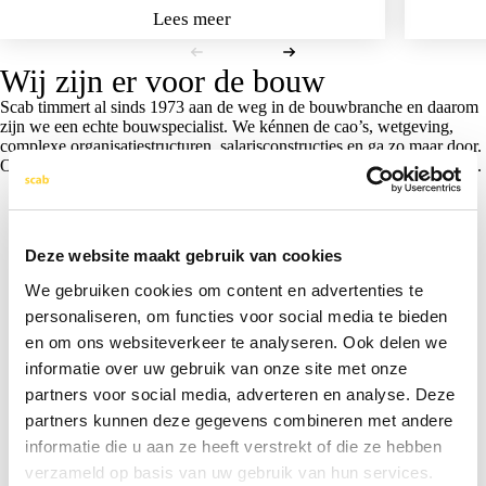
Lees meer
Wij zijn er voor de bouw
Scab timmert al sinds 1973 aan de weg in de bouwbranche en daarom
zijn we een echte bouwspecialist. We kénnen de cao’s, wetgeving,
complexe organisatiestructuren, salarisconstructies en ga zo maar door.
Onze klanten zitten door het hele land en zijn allemaal bouwbedrijven.
Deze website maakt gebruik van cookies
We gebruiken cookies om content en advertenties te
Karin Ossendrijver
Leo Schoenmaker
Gerard Hoffmann
Bas Hooghwerff
Dirk Bakkers
personaliseren, om functies voor social media te bieden
Directeur Beheermaatschappij Hoffmann Soesterberg
Directeur bouw- en aannemingsbedrijf Ossendrijver
Financieel directeur Bouwbedrijf Houta
Directeur P.G. Hooghwerff B.V.
Directeur BouwMensen KZW
en om ons websiteverkeer te analyseren. Ook delen we
Lees verder ›
Lees verder ›
Lees verder ›
Lees verder ›
Lees verder ›
informatie over uw gebruik van onze site met onze
partners voor social media, adverteren en analyse. Deze
Met Scab ontstond direct een sterke wisselwerking. Er
Bij Scab is heel veel kennis van de branche en zeker
Het hoeft niet te glimmen, het gaat om de kwaliteit.
..er is binnen Scab heel veel specifieke kennis over
Het is heel prettig om te werken met mensen die
partners kunnen deze gegevens combineren met andere
was veel commitment en dat merk je als opdrachtgever
onze branche. Zo kennen ze de bouw-cao van haver tot
ervaring en kennis hebben op het gebied van de cao
ook van opleidingsbedrijven aanwezig.
informatie die u aan ze heeft verstrekt of die ze hebben
Bouw & Infra.
natuurlijk.
gort.
verzameld op basis van uw gebruik van hun services.