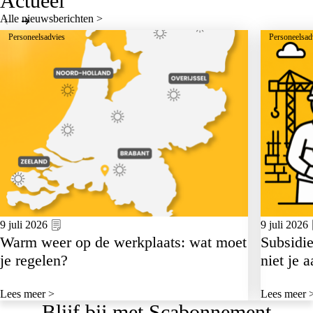
Actueel
Alle nieuwsberichten >
Personeelsadvies
Personeelsad
9 juli 2026
9 juli 2026
Warm weer op de werkplaats: wat moet
Subsidie
je regelen?
niet je 
Lees meer >
Lees meer 
Blijf bij met Scabonnement