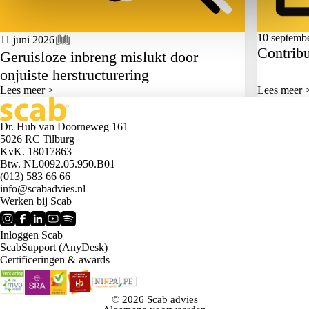
10 septemb
11 juni 2026
Contribut
Geruisloze inbreng mislukt door
onjuiste herstructurering
Lees meer >
Lees meer 
Dr. Hub van Doorneweg 161
5026 RC Tilburg
KvK. 18017863
Btw. NL0092.05.950.B01
(013) 583 66 66
info@scabadvies.nl
Werken bij Scab
Inloggen Scab
ScabSupport (AnyDesk)
Certificeringen & awards
© 2026 Scab advies