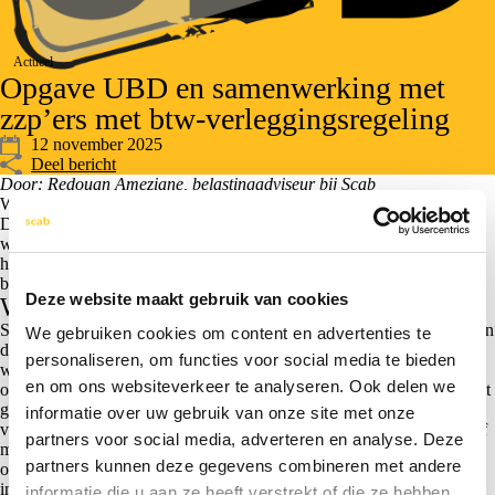
Actueel
Opgave UBD en samenwerking met
zzp’ers met btw-verleggingsregeling
12 november 2025
Deel bericht
Door: Redouan Ameziane, belastingadviseur bij Scab
We informeren je graag over de opgaaf Uitbetaalde Bedragen aan
Derden (UBD) en de gevolgen voor samenwerkingen met zzp’ers
waarbij de btw is verlegd. De Belastingdienst is hierover inmiddels
helder: in btw-verlegde situaties moet je UBD aanleveren. Daarover
bestaat geen discussie meer.
Deze website maakt gebruik van cookies
Wat houdt de renseigneringsplicht in?
Sinds 2022 geldt er een renseigneringsplicht voor inhoudingsplichtigen
We gebruiken cookies om content en advertenties te
die betalingen doen aan natuurlijke personen voor verrichte
personaliseren, om functies voor social media te bieden
werkzaamheden en diensten. Deze verplichting staat bekend als de
en om ons websiteverkeer te analyseren. Ook delen we
opgaaf UBD. Doe je betalingen aan bijvoorbeeld zzp’ers? Dan kan dit
gevolgen hebben voor jou. Als inhoudingsplichtige ben je zelf
informatie over uw gebruik van onze site met onze
verantwoordelijk voor het indienen van de opgaaf UBD. Deze opgaaf
partners voor social media, adverteren en analyse. Deze
moet de NAW-gegevens, het BSN en de geboortedatum van de
partners kunnen deze gegevens combineren met andere
ontvanger van de betaling bevatten, evenals de betaalde bedragen,
inclusief kostenvergoedingen, uitgesplitst naar bedrag en datum van
informatie die u aan ze heeft verstrekt of die ze hebben