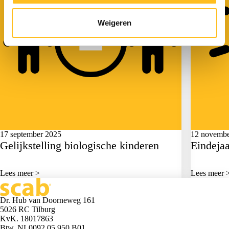
Weigeren
17 september 2025
12 novembe
Gelijkstelling biologische kinderen
Eindeja
Lees meer >
Lees meer 
Dr. Hub van Doorneweg 161
5026 RC Tilburg
KvK. 18017863
Btw. NL0092.05.950.B01