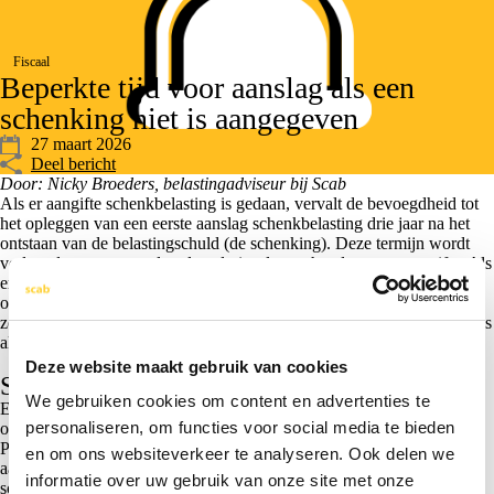
Fiscaal
Beperkte tijd voor aanslag als een
schenking niet is aangegeven
27 maart 2026
Deel bericht
Door: Nicky Broeders, belastingadviseur bij Scab
Als er aangifte schenkbelasting is gedaan, vervalt de bevoegdheid tot
het opleggen van een eerste aanslag schenkbelasting drie jaar na het
ontstaan van de belastingschuld (de schenking). Deze termijn wordt
verlengd met eventueel verleend uitstel voor het doen van aangifte. Als
er geen aangifte is gedaan, vervalt de bevoegdheid drie jaar na het
overlijden van de schenker of de begiftigde. Het cruciale woord 'of'
zorgt voor discussie. Begint de verjaring bij het eerste overlijden of pas
als beide partijen zijn overleden?
Deze website maakt gebruik van cookies
Schenking zonder aangifte
We gebruiken cookies om content en advertenties te
Een echtgenoot schenkt in 2006 € 4 miljoen aan zijn vrouw. Hij
personaliseren, om functies voor social media te bieden
overlijdt in 2007, maar van de schenking wordt geen aangifte gedaan.
Pas in 2019 meldt de vrouw via een inkeerregeling het eerder niet
en om ons websiteverkeer te analyseren. Ook delen we
aangegeven vermogen. De Belastingdienst legt in 2021 een aanslag
informatie over uw gebruik van onze site met onze
schenkbelasting op van ruim € 1 miljoen. De vrouw stelt dat de