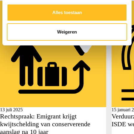
Actueel
Actueel
Alles toestaan
Weigeren
13 juli 2025
15 januari 
Rechtspraak: Emigrant krijgt
Verduur
kwijtschelding van conserverende
ISDE we
aanslag na 10 jaar