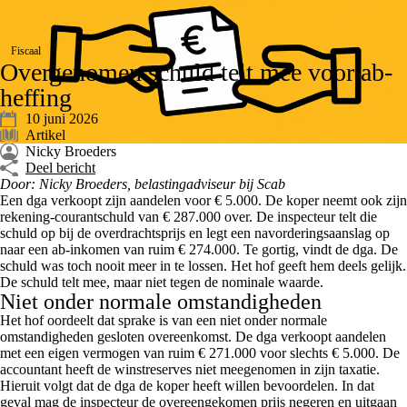
Fiscaal
Overgenomen schuld telt mee voor ab-
heffing
10 juni 2026
Artikel
Nicky Broeders
Deel bericht
Door: Nicky Broeders, belastingadviseur bij Scab
Een dga verkoopt zijn aandelen voor € 5.000. De koper neemt ook zijn
rekening-courantschuld van € 287.000 over. De inspecteur telt die
schuld op bij de overdrachtsprijs en legt een navorderingsaanslag op
naar een ab-inkomen van ruim € 274.000. Te gortig, vindt de dga. De
schuld was toch nooit meer in te lossen. Het hof geeft hem deels gelijk.
De schuld telt mee, maar niet tegen de nominale waarde.
Niet onder normale omstandigheden
Het hof oordeelt dat sprake is van een niet onder normale
omstandigheden gesloten overeenkomst. De dga verkoopt aandelen
met een eigen vermogen van ruim € 271.000 voor slechts € 5.000. De
accountant heeft de winstreserves niet meegenomen in zijn taxatie.
Hieruit volgt dat de dga de koper heeft willen bevoordelen. In dat
geval mag de inspecteur de overeengekomen prijs negeren en uitgaan