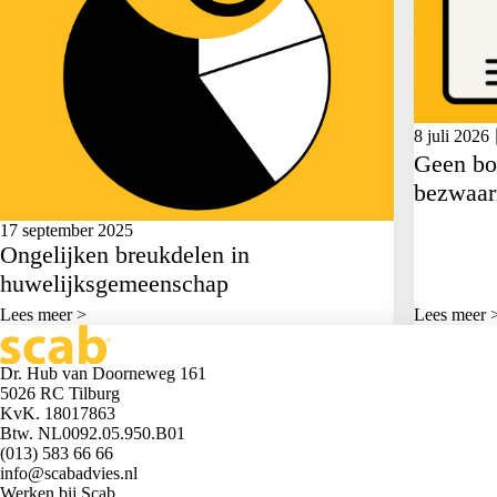
8 juli 2026
Geen bo
bezwaar
17 september 2025
Ongelijken breukdelen in
huwelijksgemeenschap
Lees meer >
Lees meer 
Dr. Hub van Doorneweg 161
5026 RC Tilburg
KvK. 18017863
Btw. NL0092.05.950.B01
(013) 583 66 66
info@scabadvies.nl
Werken bij Scab