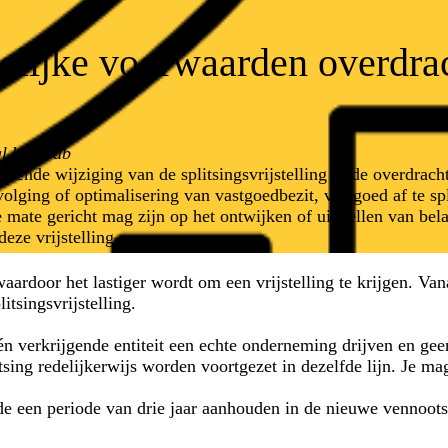
elijke voorwaarden overdrach
l bij Scab
omende wijziging van de splitsingsvrijstelling in de overdrach
volging of optimalisering van vastgoedbezit, vastgoed af te spl
mate gericht mag zijn op het ontwijken of uitstellen van belas
ze vrijstelling.
ardoor het lastiger wordt om een vrijstelling te krijgen. Va
itsingsvrijstelling.
 én verkrijgende entiteit een echte onderneming drijven en ge
litsing redelijkerwijs worden voortgezet in dezelfde lijn. Je 
nde een periode van drie jaar aanhouden in de nieuwe vennoots