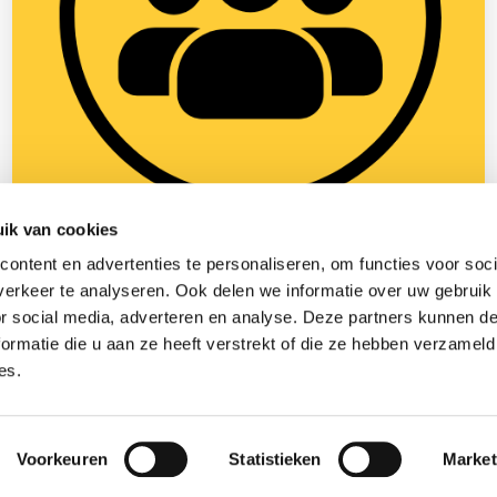
ik van cookies
12 maart 2025
ontent en advertenties te personaliseren, om functies voor soci
Goed werkgeverschap tijdens de Ramadan
erkeer te analyseren. Ook delen we informatie over uw gebruik
or social media, adverteren en analyse. Deze partners kunnen 
ormatie die u aan ze heeft verstrekt of die ze hebben verzameld
Lees meer >
es.
(013) 583 66 66
info@scabadvies.nl
Werken bij Scab
Voorkeuren
Statistieken
Market
vies
Algemene voorwaarden
Privacyverklaring
Klachtenregeling
Klokkenl