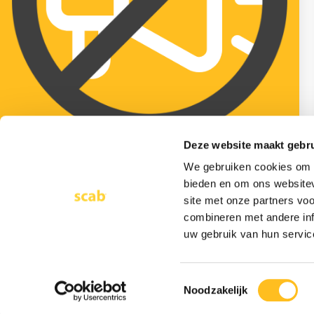
Deze website maakt gebru
27 maart 2026
We gebruiken cookies om c
Stilzitten bij lening aan dga is nog geen
bieden en om ons websitev
prijsgeven
site met onze partners vo
combineren met andere inf
Lees meer >
uw gebruik van hun servic
Dr. Hub van Doorneweg 161
5026 RC Tilburg
KvK. 18017863
Btw. NL0092.05.950.B01
Toestemmingsselectie
Noodzakelijk
© 2026 Scab ad