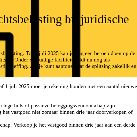
tsbelasting bij juridische
tsbelasting. Tot 1 juli 2025 kan je nog een beroep doen op de
itsen. Onder de huidige faciliteit geldt nu nog als
tingheffing. Als je kunt aantonen dat de splitsing zakelijk en
naf 1 juli 2025 moet je rekening houden met een aantal nieuwe
en lege huls of passieve beleggingsvennootschap zijn.
mag het vastgoed niet zomaar binnen drie jaar doorverkopen of
chap. Verkoop je het vastgoed binnen drie jaar aan een derde