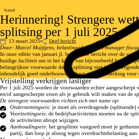
Actueel
Herinnering! Strengere wett
splitsing per 1 juli 2025
13 maart 2025
Deel bericht
Door: Marcel Muijtjens, belastingadviseur en manager fiscaa
In onze editie van januari jl. hebben we bericht over de aank
huidige faciliteit om in het kader van bijvoorbeeld bedrijfsop
belangrijkste voorwaarde dat de splitsing niet in overwegende 
inhoudelijk goed onderbouwd is, kom je in aanmerking voor de
Vrijstelling verkrijgen lastiger
Per 1 juli 2025 worden de voorwaarden echter aangescherpt wa
en/of aangescherpte eisen als je gebruik wilt maken van de spl
De strengere voorwaarden richten zich met name op:
Ondernemingseis
: je moet als overdragende (splitsende)
Voortzettingseis
: de bedrijfsactiviteiten moeten na de sp
de activiteiten abrupt wijzigen.
Aanhoudingseis
: het gesplitste vastgoed moet je gedure
partij, dan loop je alsnog tegen overdrachtsbelasting aan.