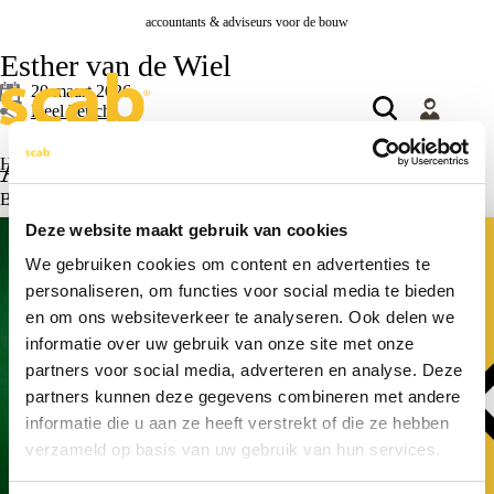
accountants & adviseurs voor de bouw
Esther van de Wiel
20 maart 2026
Deel bericht
Actueel
Home
>
Esther van de Wiel
Bekijk alle actualiteiten >
Deze website maakt gebruik van cookies
Klantverhalen
Actueel
We gebruiken cookies om content en advertenties te
personaliseren, om functies voor social media te bieden
en om ons websiteverkeer te analyseren. Ook delen we
informatie over uw gebruik van onze site met onze
partners voor social media, adverteren en analyse. Deze
partners kunnen deze gegevens combineren met andere
informatie die u aan ze heeft verstrekt of die ze hebben
verzameld op basis van uw gebruik van hun services.