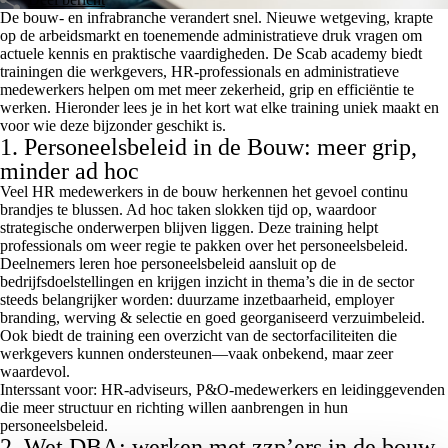
De bouw- en infrabranche verandert snel. Nieuwe wetgeving, krapte
op de arbeidsmarkt en toenemende administratieve druk vragen om
actuele kennis en praktische vaardigheden. De Scab academy biedt
trainingen die werkgevers, HR-professionals en administratieve
medewerkers helpen om met meer zekerheid, grip en efficiëntie te
werken. Hieronder lees je in het kort wat elke training uniek maakt en
voor wie deze bijzonder geschikt is.
1. Personeelsbeleid in de Bouw: meer grip,
minder ad hoc
Veel HR medewerkers in de bouw herkennen het gevoel continu
brandjes te blussen. Ad hoc taken slokken tijd op, waardoor
strategische onderwerpen blijven liggen. Deze training helpt
professionals om weer regie te pakken over het personeelsbeleid.
Deelnemers leren hoe personeelsbeleid aansluit op de
bedrijfsdoelstellingen en krijgen inzicht in thema’s die in de sector
steeds belangrijker worden: duurzame inzetbaarheid, employer
branding, werving & selectie en goed georganiseerd verzuimbeleid.
Ook biedt de training een overzicht van de sectorfaciliteiten die
werkgevers kunnen ondersteunen—vaak onbekend, maar zeer
waardevol.
Interssant voor
: HR-adviseurs, P&O-medewerkers en leidinggevenden
die meer structuur en richting willen aanbrengen in hun
personeelsbeleid.
2. Wet DBA: werken met zzp’ers in de bouw