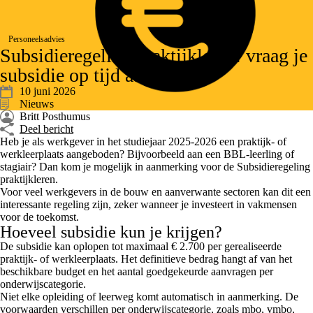
Personeelsadvies
Subsidieregeling praktijkleren: vraag je
subsidie op tijd aan
10 juni 2026
Nieuws
Britt Posthumus
Deel bericht
Heb je als werkgever in het studiejaar 2025-2026 een praktijk- of
werkleerplaats aangeboden? Bijvoorbeeld aan een BBL-leerling of
stagiair? Dan kom je mogelijk in aanmerking voor de Subsidieregeling
praktijkleren.
Voor veel werkgevers in de bouw en aanverwante sectoren kan dit een
interessante regeling zijn, zeker wanneer je investeert in vakmensen
voor de toekomst.
Hoeveel subsidie kun je krijgen?
De subsidie kan oplopen tot
maximaal € 2.700
per gerealiseerde
praktijk- of werkleerplaats. Het definitieve bedrag hangt af van het
beschikbare budget en het aantal goedgekeurde aanvragen per
onderwijscategorie.
Niet elke opleiding of leerweg komt automatisch in aanmerking. De
voorwaarden verschillen per onderwijscategorie, zoals mbo, vmbo,