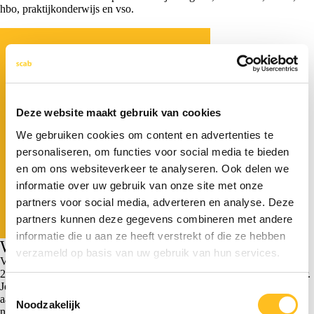
hbo, praktijkonderwijs en vso.
Deze website maakt gebruik van cookies
We gebruiken cookies om content en advertenties te
personaliseren, om functies voor social media te bieden
en om ons websiteverkeer te analyseren. Ook delen we
informatie over uw gebruik van onze site met onze
partners voor social media, adverteren en analyse. Deze
partners kunnen deze gegevens combineren met andere
informatie die u aan ze heeft verstrekt of die ze hebben
Wanneer kun je de subsidie aanvragen?
verzameld op basis van uw gebruik van hun services.
Voor het studiejaar 2025-2026 kun je de aanvraag indienen van:
2 juni 2026 om 09.00 uur tot en met 17 september 2026 om 17.00 uur.
Je vraagt de subsidie aan na afloop van de begeleiding. Voor de
Toestemmingsselectie
aanvraag is minimaal eHerkenning niveau 3 nodig. Beschik je daar
Noodzakelijk
nog niet over? Vraag dit dan tijdig aan, omdat de aanvraag hiervan