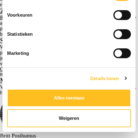
enige tijd kan duren.
Zorg dat je administratie op orde is
Voorkeuren
RVO
kan controles uitvoeren. Daarom moet je als werkgever de juiste
administratie kunnen laten zien. Denk onder andere aan de
praktijkleerovereenkomst en de aanwezigheids- en
begeleidingsadministratie.
Statistieken
Scab helpt bij je subsidieaanvraag
Wil je weten of je in aanmerking komt voor de Subsidieregeling
praktijkleren? Of wil je de aanvraag liever niet zelf regelen? Scab kan
Marketing
je ondersteunen bij de subsidieaanvraag en deze volledig voor je
verzorgen.
Graag hulp bij de subsidieaanvraag Praktijkleren? > Klik hier
Bron: | 10-06-2026
Details tonen
Meer weten? Scab helpt!
Vragen over dit artikel? Neem dan contact op met Britt Posthumus, Sr.
HR-adviseur bij Scab.
Alles toestaan
Weigeren
Britt Posthumus