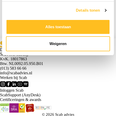
Details tonen
Uitgangspunten van de jaarfactuur
Verrekening van de jaarfactuur
Alles toestaan
Geen mutaties?
Wel mutaties?
Hoe zit het met week 53?
Je verrekent dit met de nieuwe jaarfactuur, óf,
Weigeren
Scab stort het bedrag terug op je rekening als verrekenen niet kan.
Dr. Hub van Doorneweg 161
5026 RC Tilburg
KvK. 18017863
Btw. NL0092.05.950.B01
(013) 583 66 66
info@scabadvies.nl
Werken bij Scab
Inloggen Scab
ScabSupport (AnyDesk)
Certificeringen & awards
© 2026 Scab advies